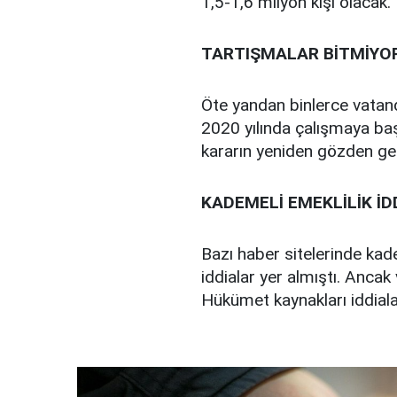
1,5-1,6 milyon kişi olacak.
TARTIŞMALAR BİTMİYO
Öte yandan binlerce vatand
2020 yılında çalışmaya ba
kararın yeniden gözden geçi
KADEMELİ EMEKLİLİK İD
Bazı haber sitelerinde kad
iddialar yer almıştı. Anca
Hükümet kaynakları iddialar