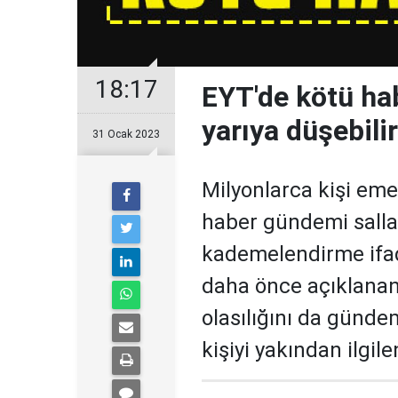
18:17
EYT'de kötü hab
yarıya düşebilir
31 Ocak 2023
Milyonlarca kişi eme
haber gündemi sallad
kademelendirme ifade
daha önce açıklanan
olasılığını da günde
kişiyi yakından ilgile