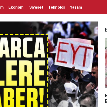
em
Ekonomi
Siyaset
Teknoloji
Yaşam
E
B