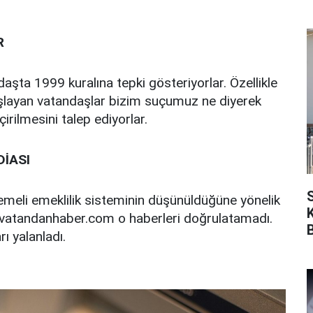
R
aşta 1999 kuralına tepki gösteriyorlar. Özellikle
şlayan vatandaşlar bizim suçumuz ne diyerek
rilmesini talep ediyorlar.
DİASI
emeli emeklilik sisteminin düşünüldüğüne yönelik
k vatandanhaber.com o haberleri doğrulatamadı.
ı yalanladı.