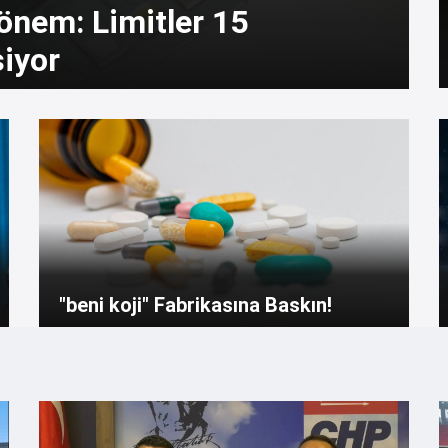
dönem: Limitler 15
şiyor
"beni koji" Fabrikasına Baskın!