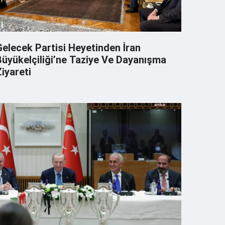
Gelecek Partisi Heyetinden İran
Büyükelçiliği’ne Taziye Ve Dayanışma
iyareti