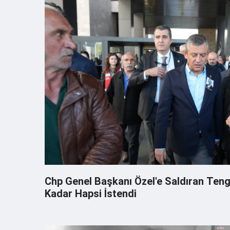
Chp Genel Başkanı Özel'e Saldıran Tengioğlu'nun 4 Buçuk Yıla
Kadar Hapsi İstendi