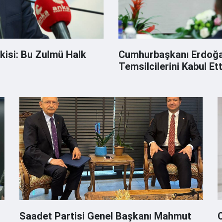
kisi: Bu Zulmü Halk
Cumhurbaşkanı Erdoğan
Temsilcilerini Kabul Ett
Saadet Partisi Genel Başkanı Mahmut
C