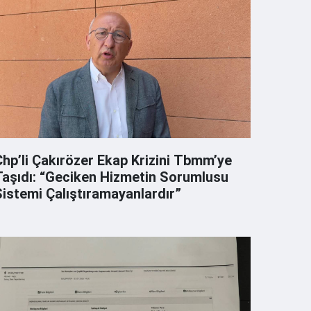
Chp’li Çakırözer Ekap Krizini Tbmm’ye
dı: “Geciken Hizmetin Sorumlusu
Sistemi Çalıştıramayanlardır”