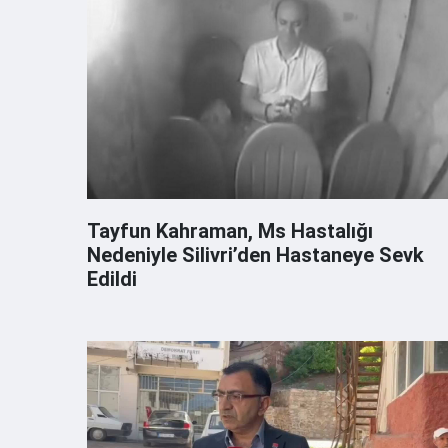
Tayfun Kahraman, Ms Hastalığı
Nedeniyle Silivri’den Hastaneye Sevk
Edildi