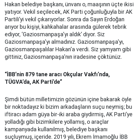
Hakan belediye başkanı, ünvanı o, maaşının üçte ikisi
yatıyor. Vekil seçilecek, AK Parti çoğunluğuyla bir AK
Partili’yi vekil çıkarıyorlar. Sonra da Sayın Erdoğan
arıyor bu kişiyi, kahkahalar arasında gülerek tebrik
ediyor, ‘Gaziosmanpaşa'yı aldık’ diyor. Siz
Gaziosmanpaşa'yı almadınız. Gaziosmanpaşa'yı,
Gaziosmanpaşalılar Hakan'a verdi. Siz yamyam gibi
gittiniz, Gaziosmanpaşa'nın iradesine çöktünüz.
“İBB’nin 879 tane aracı Okçular Vakfı’nda,
TÜGVA’da, AK Parti’de”
Şimdi bütün milletimizin gözünün içine bakarak öyle
bir noktadayız ki bizim arkadaşların suçu neymiş; bu
iftiracı adam güya bir-iki araba giydirmiş, AK Parti’ye
yolladığı gibi bizimkilere yollamış, o araçlar
kampanyada kullanılmış, belediye başkanı
suçluymuş, içeride. 2019 yılı, Ekrem İmamoğlu İBB