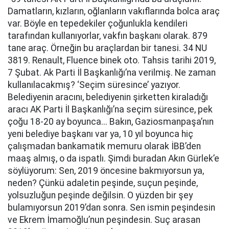
Damatların, kızların, oğlanların vakıflarında bolca araç
var. Böyle en tepedekiler çoğunlukla kendileri
tarafından kullanıyorlar, vakfın başkanı olarak. 879
tane araç. Örneğin bu araçlardan bir tanesi. 34 NU
3819. Renault, Fluence binek oto. Tahsis tarihi 2019,
7 Şubat. Ak Parti İl Başkanlığı’na verilmiş. Ne zaman
kullanılacakmış? ‘Seçim süresince’ yazıyor.
Belediyenin aracını, belediyenin şirketten kiraladığı
aracı AK Parti İl Başkanlığı’na seçim süresince, pek
çoğu 18-20 ay boyunca... Bakın, Gaziosmanpaşa’nın
yeni belediye başkanı var ya, 10 yıl boyunca hiç
çalışmadan bankamatik memuru olarak İBB’den
maaş almış, o da ispatlı. Şimdi buradan Akın Gürlek’e
söylüyorum: Sen, 2019 öncesine bakmıyorsun ya,
neden? Çünkü adaletin peşinde, suçun peşinde,
yolsuzluğun peşinde değilsin. O yüzden bir şey
bulamıyorsun 2019’dan sonra. Sen ismin peşindesin
ve Ekrem İmamoğlu’nun peşindesin. Suç arasan