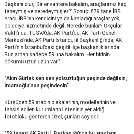
Başkanı olur, ‘Bir envantere bakalım, araçlarımız kaç
taneymiş ve neredeymişler?’ Sonuç: 879 tane İBB
aracı, İBB’nin kendisini ya da kiraladığı araçlar yok,
belediye hizmetinde değil. Nerede bunlar? Okçular
Vakfı'nda, TÜGVA’da, AK Parti’de, AK Parti Genel
Merkezi’nde, AK Parti İstanbul il Başkanlığı’nda, AK
Parti’nin İstanbul’daki çeşitli ilçe başkanlıklarında.
Bunlardan sadece 59’una bakalım. Her birinin
dökümü uzun uzun var.”
“Akın Gürlek sen sen yolsuzluğun peşinde değilsin,
İmamoğlu’nun peşindesin”
Kürsüden 59 aracın plakalarının, modellerinin ve
tahsis edilen kurumların listesinin yer aldığı
fotobloku gösteren Özel, şunları söyledi:
"59 tanesi AK Parti İl Başkanlığı’nda bu araçların.