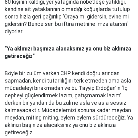
80 kişinin kaldığı, yer yatağında nöbetleşe yatıldığı,
kendine ait yataklarının olmadığı koğuşlarda tutulup
sonra hızla geri çağırılıp ‘Oraya mı gidersin, evine mi
gidersin? Bence sen bu iftira metnine imza atarsın’
diyorlar.
“Ya aklınızı başınıza alacaksınız ya onu biz aklınıza
getireceğiz”
Böyle bir zulüm varken CHP kendi doğrularından
sapmadan, kendi tutarlılığını terk etmeden ama asla
mücadeleyi bırakmadan ve bu Tayyip Erdoğan'ın ‘İç
cepheyi güçlendirmek lazım, çatışmamak lazım’
derken bir yandan da bu zulme asla ve asla sessiz
kalmayacaktır. Mücadelemizi sonuna kadar meydan
meydan, miting miting, eylem eylem sürdüreceğiz. Ya
aklınızı başınıza alacaksınız ya onu biz aklınıza
getireceğiz.