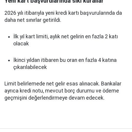
Yeni kart başvurularında sıkı kurallar
2026 yılı itibarıyla yeni kredi kartı başvurularında da
daha net sınırlar getirildi.
İlk yıl kart limiti, aylık net gelirin en fazla 2 katı
olacak
İkinci yıldan itibaren bu oran en fazla 4 katına
çıkarılabilecek
Limit belirlemede net gelir esas alınacak. Bankalar
ayrıca kredi notu, mevcut borç durumu ve ödeme
geçmişini değerlendirmeye devam edecek.