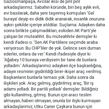
Gaziosmanpaşa, Avcılar ikisi de pırıl pırıl
arkadaşlarımız. Sabahın köründe, biri beş aylık evli,
evi basılarak, daha yeni taşınmış komşuları ‘Gel
buraya’ deyip ev didik didik aranarak, insanlık onuruna
aykırı şekilde içeriye atıldılar. Suçlama: Adayken daha
sonra birlikte çalışmadıkları, eskiden AK Parti'yle
çalışan bir müteahhit. Bu müteahhite demişler ki
kendi ifadesi o: ‘Sen AK Partililere seçimde araba
veriyorsun. Bu CHP'liler de yok. Gelince seni duman
ederler, onlara da ver.’ Kendi ifadesiyle diyor ki
‘Ağabey 10 buraya verdiysem bir tane de bunlara
yolladım.’ Arkadaşlarımız adayken ilçe başkanlığına,
adayın resminin giydirildiği birer-ikişer araç verilmiş.
Başkanların bunlarla teması yok. Daha sonra da
ilişkileri yok. Araç gelmiş, giydirilmiş araç, ‘Bir iş
adamı yolladı. Bir partili yolladı’ demişler. Bildiğiniz
gibi kullanılmış, gitmiş. Bunun için aracı teslim
almayan, haberi olmayan, onunla bir ilişki kurmayan
arkadaşlarımız; Utku Caner Çaykara bunun için