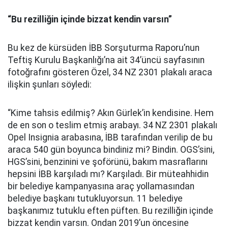
“Bu rezilliğin içinde bizzat kendin varsın”
Bu kez de kürsüden İBB Sorşuturma Raporu’nun
Teftiş Kurulu Başkanlığı’na ait 34’üncü sayfasının
fotoğrafını gösteren Özel, 34 NZ 2301 plakalı araca
ilişkin şunları söyledi:
“Kime tahsis edilmiş? Akın Gürlek’in kendisine. Hem
de en son o teslim etmiş arabayı. 34 NZ 2301 plakalı
Opel Insignia arabasına, İBB tarafından verilip de bu
araca 540 gün boyunca bindiniz mi? Bindin. OGS’sini,
HGS’sini, benzinini ve şoförünü, bakım masraflarını
hepsini İBB karşıladı mı? Karşıladı. Bir müteahhidin
bir belediye kampanyasına araç yollamasından
belediye başkanı tutukluyorsun. 11 belediye
başkanımız tutuklu eften püften. Bu rezilliğin içinde
bizzat kendin varsın. Ondan 2019’un öncesine