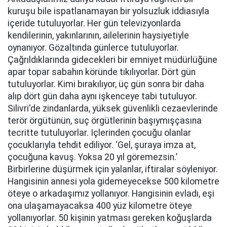
kuruşu bile ispatlanamayan bir yolsuzluk iddiasıyla
içeride tutuluyorlar. Her gün televizyonlarda
kendilerinin, yakınlarının, ailelerinin haysiyetiyle
oynanıyor. Gözaltında günlerce tutuluyorlar.
Çağrıldıklarında gidecekleri bir emniyet müdürlüğüne
apar topar sabahın köründe tıkılıyorlar. Dört gün
tutuluyorlar. Kimi bırakılıyor, üç gün sonra bir daha
alıp dört gün daha aynı işkenceye tabi tutuluyor.
Silivri'de zindanlarda, yüksek güvenlikli cezaevlerinde
terör örgütünün, suç örgütlerinin başıymışçasına
tecritte tutuluyorlar. Içlerinden çocuğu olanlar
çocuklarıyla tehdit ediliyor. ‘Gel, şuraya imza at,
çocuğuna kavuş. Yoksa 20 yıl göremezsin.’
Birbirlerine düşürmek için yalanlar, iftiralar söyleniyor.
Hangisinin annesi yola gidemeyecekse 500 kilometre
öteye o arkadaşımız yollanıyor. Hangisinin evladı, eşi
ona ulaşamayacaksa 400 yüz kilometre öteye
yollanıyorlar. 50 kişinin yatması gereken koğuşlarda