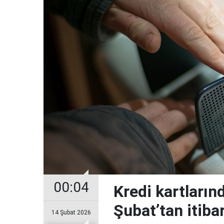
00:04
Kredi kartların
Şubat’tan itiba
14 Şubat 2026