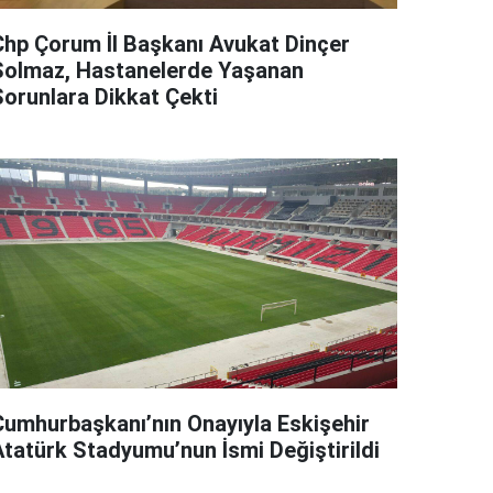
Chp Çorum İl Başkanı Avukat Dinçer
Solmaz, Hastanelerde Yaşanan
Sorunlara Dikkat Çekti
Cumhurbaşkanı’nın Onayıyla Eskişehir
Atatürk Stadyumu’nun İsmi Değiştirildi