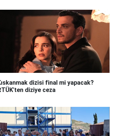
Kıskanmak dizisi final mi yapacak?
RTÜK'ten diziye ceza