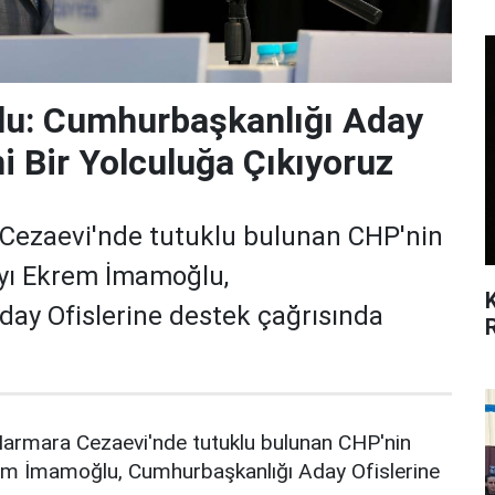
u: Cumhurbaşkanlığı Aday
ni Bir Yolculuğa Çıkıyoruz
a Cezaevi'nde tutuklu bulunan CHP'nin
ı Ekrem İmamoğlu,
ay Ofislerine destek çağrısında
i Marmara Cezaevi'nde tutuklu bulunan CHP'nin
m İmamoğlu, Cumhurbaşkanlığı Aday Ofislerine