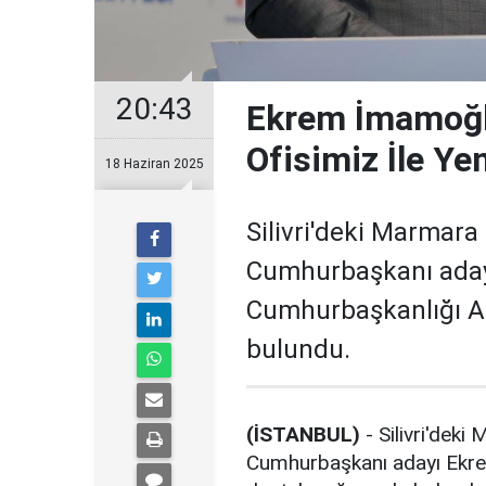
20:43
Ekrem İmamoğl
Ofisimiz İle Ye
18 Haziran 2025
Silivri'deki Marmar
Cumhurbaşkanı aday
Cumhurbaşkanlığı Ad
bulundu.
(İSTANBUL)
- Silivri'dek
Cumhurbaşkanı adayı Ekre