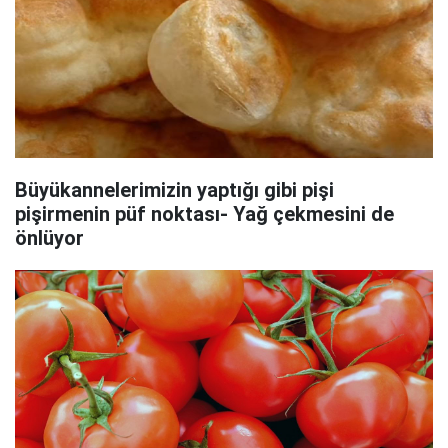
Büyükannelerimizin yaptığı gibi pişi
pişirmenin püf noktası- Yağ çekmesini de
önlüyor