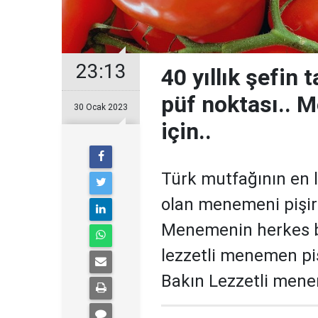
23:13
40 yıllık şefin
püf noktası.. 
30 Ocak 2023
için..
Türk mutfağının en le
olan menemeni pişirm
Menemenin herkes bol
lezzetli menemen piş
Bakın Lezzetli menem