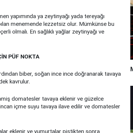
men yapımında ya zeytinyağı yada tereyağı
yapılan menemende lezzetsiz olur. Mümkünse bu
erli olmalı. En sağlıklı yağlar zeytinyağı ve
ÇİN PÜF NOKTA
rdından biber, soğan ince ince doğranarak tavaya
dek kavrulur.
nmiş domatesler tavaya eklenir ve güzelce
fincan içme suyu tavaya ilave edilir ve domatesler
lar eklenir ve yumurtalar piştikten sonra