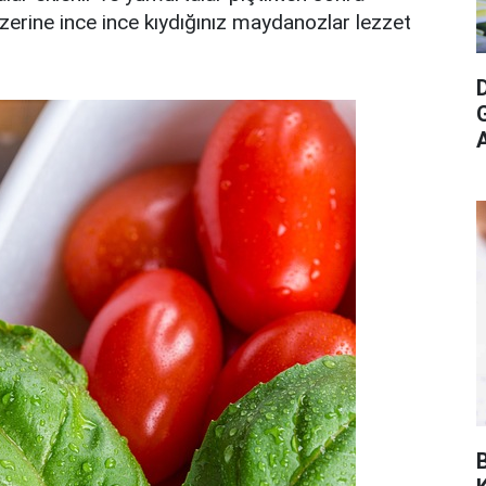
erine ince ince kıydığınız maydanozlar lezzet
G