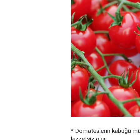
* Domateslerin kabuğu mut
lezzetsiz olur.