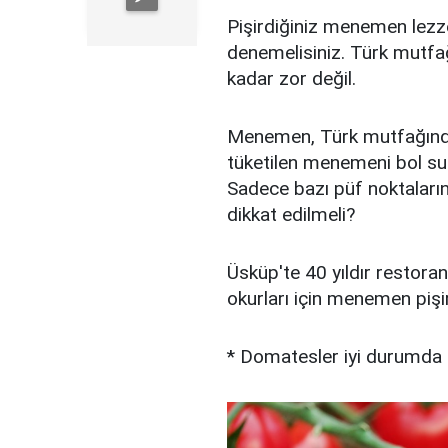
Pişirdiğiniz menemen lezzet
denemelisiniz. Türk mutfa
kadar zor değil.
Menemen, Türk mutfağında
tüketilen menemeni bol sul
Sadece bazı püf noktaların
dikkat edilmeli?
Üsküp'te 40 yıldır restora
okurları için menemen pişir
* Domatesler iyi durumda