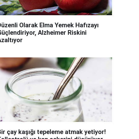
Düzenli Olarak Elma Yemek Hafızayı
üçlendiriyor, Alzheimer Riskini
Azaltıyor
Bir çay kaşığı tepeleme atmak yetiyor!