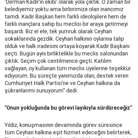
‘Derman Kadir’in ekibi’ olarak yola çıktık. O zaman bir
belediyemiz yoktu ama birbirimize olan inancımız
tamdı. Kadir Başkan hem farklı ideolojilere hem de
farklı inançlara sahip bu meclisi bir araya getirmeyi
başardı. Biz el ele, tek yumruk olarak Ceyhan
sokaklarında gezdik. Ceyhan halkının oylarına talip
olduk ve halk iradesini ortaya koyarak Kadir Başkanı
seçti. Bugün aynı birliktelikle bu meclis salonundan
çıktık. Seçim çok centilmence geçti. Katılım
sağlayan, oy kullanan tüm meclis üyelerine teşekkür
ediyorum. Bu süreçte yanımızda olan, destek veren
Cumhuriyet Halk Partisi’ne ve Ceyhan halkına da
şükranlarımı sunuyorum" dedi.
"Onun yokluğunda bu görevi layıkıyla sürdüreceğiz"
Yıldız, konuşmasının devamında görev süresince
tüm Ceyhan halkına eşit hizmet edeceğini belirterek,