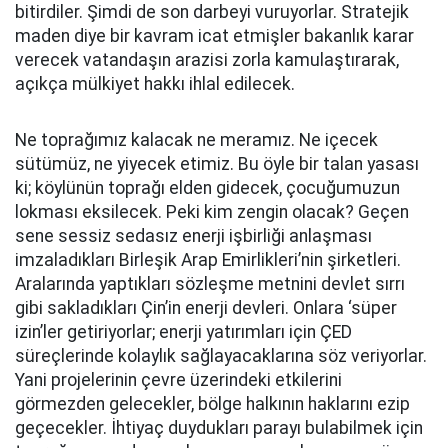
bitirdiler. Şimdi de son darbeyi vuruyorlar. Stratejik
maden diye bir kavram icat etmişler bakanlık karar
verecek vatandaşın arazisi zorla kamulaştırarak,
açıkça mülkiyet hakkı ihlal edilecek.
Ne toprağımız kalacak ne meramız. Ne içecek
sütümüz, ne yiyecek etimiz. Bu öyle bir talan yasası
ki; köylünün toprağı elden gidecek, çocuğumuzun
lokması eksilecek. Peki kim zengin olacak? Geçen
sene sessiz sedasız enerji işbirliği anlaşması
imzaladıkları Birleşik Arap Emirlikleri’nin şirketleri.
Aralarında yaptıkları sözleşme metnini devlet sırrı
gibi sakladıkları Çin’in enerji devleri. Onlara ‘süper
izin’ler getiriyorlar; enerji yatırımları için ÇED
süreçlerinde kolaylık sağlayacaklarına söz veriyorlar.
Yani projelerinin çevre üzerindeki etkilerini
görmezden gelecekler, bölge halkının haklarını ezip
geçecekler. İhtiyaç duydukları parayı bulabilmek için