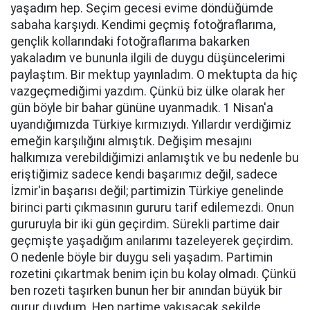
yaşadım hep. Seçim gecesi evime döndüğümde
sabaha karşıydı. Kendimi geçmiş fotoğraflarıma,
gençlik kollarındaki fotoğraflarıma bakarken
yakaladım ve bununla ilgili de duygu düşüncelerimi
paylaştım. Bir mektup yayınladım. O mektupta da hiç
vazgeçmediğimi yazdım. Çünkü biz ülke olarak her
gün böyle bir bahar gününe uyanmadık. 1 Nisan'a
uyandığımızda Türkiye kırmızıydı. Yıllardır verdiğimiz
emeğin karşılığını almıştık. Değişim mesajını
halkımıza verebildiğimizi anlamıştık ve bu nedenle bu
eriştiğimiz sadece kendi başarımız değil, sadece
İzmir'in başarısı değil; partimizin Türkiye genelinde
birinci parti çıkmasının gururu tarif edilemezdi. Onun
gururuyla bir iki gün geçirdim. Sürekli partime dair
geçmişte yaşadığım anılarımı tazeleyerek geçirdim.
O nedenle böyle bir duygu seli yaşadım. Partimin
rozetini çıkartmak benim için bu kolay olmadı. Çünkü
ben rozeti taşırken bunun her bir anından büyük bir
gurur duydum. Hep partime yakışacak şekilde