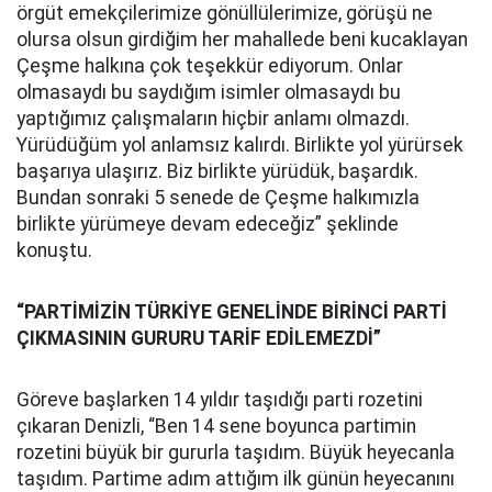
örgüt emekçilerimize gönüllülerimize, görüşü ne
olursa olsun girdiğim her mahallede beni kucaklayan
Çeşme halkına çok teşekkür ediyorum. Onlar
olmasaydı bu saydığım isimler olmasaydı bu
yaptığımız çalışmaların hiçbir anlamı olmazdı.
Yürüdüğüm yol anlamsız kalırdı. Birlikte yol yürürsek
başarıya ulaşırız. Biz birlikte yürüdük, başardık.
Bundan sonraki 5 senede de Çeşme halkımızla
birlikte yürümeye devam edeceğiz” şeklinde
konuştu.
“PARTİMİZİN TÜRKİYE GENELİNDE BİRİNCİ PARTİ
ÇIKMASININ GURURU TARİF EDİLEMEZDİ”
Göreve başlarken 14 yıldır taşıdığı parti rozetini
çıkaran Denizli, “Ben 14 sene boyunca partimin
rozetini büyük bir gururla taşıdım. Büyük heyecanla
taşıdım. Partime adım attığım ilk günün heyecanını