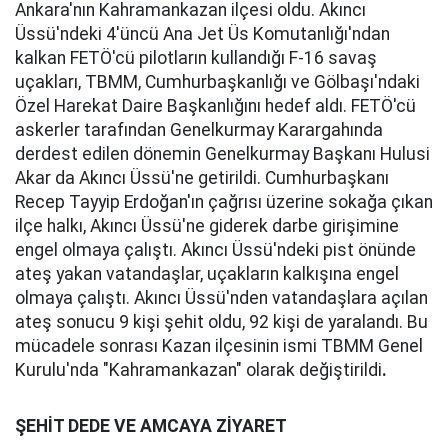
Ankara'nın Kahramankazan ilçesi oldu. Akıncı
Üssü'ndeki 4'üncü Ana Jet Üs Komutanlığı'ndan
kalkan FETÖ'cü pilotların kullandığı F-16 savaş
uçakları, TBMM, Cumhurbaşkanlığı ve Gölbaşı'ndaki
Özel Harekat Daire Başkanlığını hedef aldı. FETÖ'cü
askerler tarafından Genelkurmay Karargahında
derdest edilen dönemin Genelkurmay Başkanı Hulusi
Akar da Akıncı Üssü'ne getirildi. Cumhurbaşkanı
Recep Tayyip Erdoğan'ın çağrısı üzerine sokağa çıkan
ilçe halkı, Akıncı Üssü'ne giderek darbe girişimine
engel olmaya çalıştı. Akıncı Üssü'ndeki pist önünde
ateş yakan vatandaşlar, uçakların kalkışına engel
olmaya çalıştı. Akıncı Üssü'nden vatandaşlara açılan
ateş sonucu 9 kişi şehit oldu, 92 kişi de yaralandı. Bu
mücadele sonrası Kazan ilçesinin ismi TBMM Genel
Kurulu'nda "Kahramankazan" olarak değiştirildi
.
ŞEHİT DEDE VE AMCAYA ZİYARET