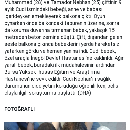
Muhammed (28) ve Tamador Nebhan (25) çiftinin 9
aylık Cudi ismindeki bebeği, anne ve babası
içerideyken emekleyerek balkona çıktı. Oyun
oynarken önce balkondaki taburenin üzerine, sonra
da koruma duvarına tırmanan bebek, yaklaşık 15
metreden beton zemine düştü. Çift, dışarıdan gelen
sesle balkona çıkınca bebeklerini yerde hareketsiz
yatarken gördü ve hemen yanına indi. Cudi bebek,
özel araçla İnegöl Devlet Hastanesi'ne kaldırıldı. Ağır
yaralı bebek, buradaki ilk müdahalesinin ardından
Bursa Yüksek İhtisas Eğitim ve Araştırma
Hastanesi'ne sevk edildi. Cudi Nebhan'ın sağlık
durumunun ciddiyetini koruduğu öğrenilirken, polis
olayla ilgili soruşturma başlattı. (DHA)
FOTOĞRAFLI