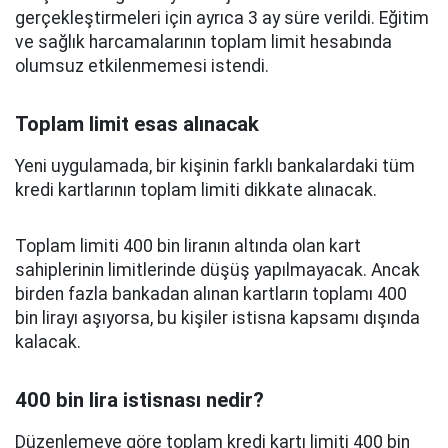
gerçekleştirmeleri için ayrıca 3 ay süre verildi. Eğitim
ve sağlık harcamalarının toplam limit hesabında
olumsuz etkilenmemesi istendi.
Toplam limit esas alınacak
Yeni uygulamada, bir kişinin farklı bankalardaki tüm
kredi kartlarının toplam limiti dikkate alınacak.
Toplam limiti 400 bin liranın altında olan kart
sahiplerinin limitlerinde düşüş yapılmayacak. Ancak
birden fazla bankadan alınan kartların toplamı 400
bin lirayı aşıyorsa, bu kişiler istisna kapsamı dışında
kalacak.
400 bin lira istisnası nedir?
Düzenlemeye göre toplam kredi kartı limiti 400 bin