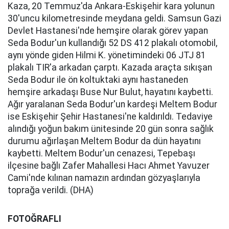
Kaza, 20 Temmuz'da Ankara-Eskişehir kara yolunun
30'uncu kilometresinde meydana geldi. Samsun Gazi
Devlet Hastanesi'nde hemşire olarak görev yapan
Seda Bodur'un kullandığı 52 DS 412 plakalı otomobil,
aynı yönde giden Hilmi K. yönetimindeki 06 JTJ 81
plakalı TIR'a arkadan çarptı. Kazada araçta sıkışan
Seda Bodur ile ön koltuktaki aynı hastaneden
hemşire arkadaşı Buse Nur Bulut, hayatını kaybetti.
Ağır yaralanan Seda Bodur'un kardeşi Meltem Bodur
ise Eskişehir Şehir Hastanesi'ne kaldırıldı. Tedaviye
alındığı yoğun bakım ünitesinde 20 gün sonra sağlık
durumu ağırlaşan Meltem Bodur da dün hayatını
kaybetti. Meltem Bodur'un cenazesi, Tepebaşı
ilçesine bağlı Zafer Mahallesi Hacı Ahmet Yavuzer
Cami'nde kılınan namazın ardından gözyaşlarıyla
toprağa verildi. (DHA)
FOTOĞRAFLI