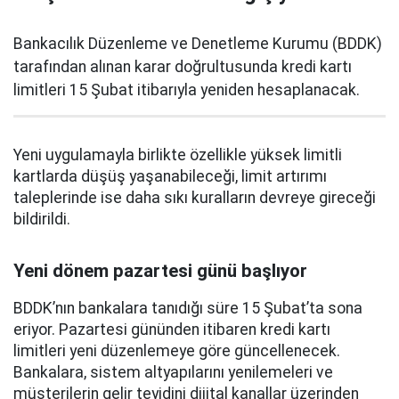
Bankacılık Düzenleme ve Denetleme Kurumu (BDDK)
tarafından alınan karar doğrultusunda kredi kartı
limitleri 15 Şubat itibarıyla yeniden hesaplanacak.
Yeni uygulamayla birlikte özellikle yüksek limitli
kartlarda düşüş yaşanabileceği, limit artırımı
taleplerinde ise daha sıkı kuralların devreye gireceği
bildirildi.
Yeni dönem pazartesi günü başlıyor
BDDK’nın bankalara tanıdığı süre 15 Şubat’ta sona
eriyor. Pazartesi gününden itibaren kredi kartı
limitleri yeni düzenlemeye göre güncellenecek.
Bankalara, sistem altyapılarını yenilemeleri ve
müşterilerin gelir teyidini dijital kanallar üzerinden