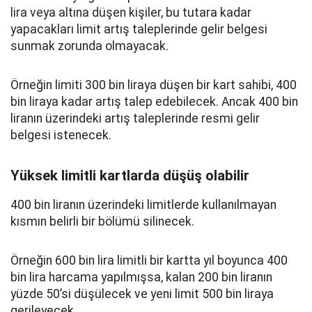
lira veya altına düşen kişiler, bu tutara kadar
yapacakları limit artış taleplerinde gelir belgesi
sunmak zorunda olmayacak.
Örneğin limiti 300 bin liraya düşen bir kart sahibi, 400
bin liraya kadar artış talep edebilecek. Ancak 400 bin
liranın üzerindeki artış taleplerinde resmi gelir
belgesi istenecek.
Yüksek limitli kartlarda düşüş olabilir
400 bin liranın üzerindeki limitlerde kullanılmayan
kısmın belirli bir bölümü silinecek.
Örneğin 600 bin lira limitli bir kartta yıl boyunca 400
bin lira harcama yapılmışsa, kalan 200 bin liranın
yüzde 50’si düşülecek ve yeni limit 500 bin liraya
gerileyecek.