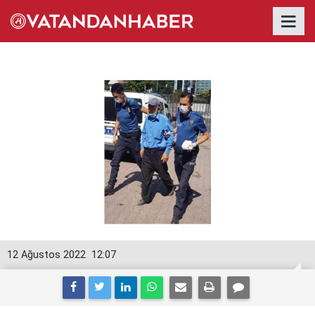
12 Ağustos 2022
12:07