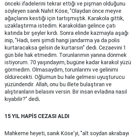
önceki ifadelerini tekrar ettiği ve pişman olduğunu
söyleyen sanık Nahit Köse, "Olaydan önce meyve
ağaçlarını kestiği için tartışmıştık. Karakola gittik,
uzaklaştırma istedim. Karakoldan gelince çatı
katında bir şeyler kırdı. Sonra elinde kazmayla aşağı
inip, "Hadi, seni şimdi hangi jandarma ya da polis
kurtaracaksa gelsin de kurtarsın" dedi. Cezaevini 1
gün bile hak etmedim. Torunlarımın yanına dönmek
istiyorum. 70 yaşındayım, bugüne kadar karakol yüzü
görmedim. Olmasaydım, torunlarımı ve gelinimi
öldürecekti. Oğlumun bu hale gelmesi uyuşturucu
yüzündendir. Allah, onu bu illete bulaştıran ve
alıştıranların belasını versin. Bir insan evladına nasıl
kıyabilir?" dedi
.
15 YIL HAPİS CEZASI ALDI
Mahkeme heyeti, sanık Köse'yi, "alt soydan akrabayı