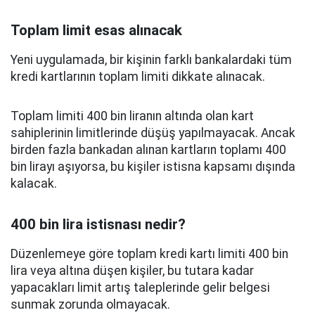
Toplam limit esas alınacak
Yeni uygulamada, bir kişinin farklı bankalardaki tüm
kredi kartlarının toplam limiti dikkate alınacak.
Toplam limiti 400 bin liranın altında olan kart
sahiplerinin limitlerinde düşüş yapılmayacak. Ancak
birden fazla bankadan alınan kartların toplamı 400
bin lirayı aşıyorsa, bu kişiler istisna kapsamı dışında
kalacak.
400 bin lira istisnası nedir?
Düzenlemeye göre toplam kredi kartı limiti 400 bin
lira veya altına düşen kişiler, bu tutara kadar
yapacakları limit artış taleplerinde gelir belgesi
sunmak zorunda olmayacak.