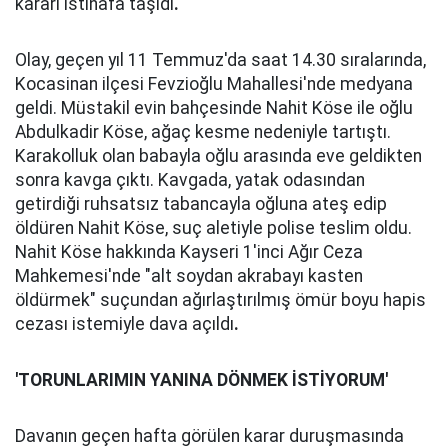
kararı istinafa taşıdı
.
Olay, geçen yıl 11 Temmuz'da saat 14.30 sıralarında,
Kocasinan ilçesi Fevzioğlu Mahallesi'nde medyana
geldi. Müstakil evin bahçesinde Nahit Köse ile oğlu
Abdulkadir Köse, ağaç kesme nedeniyle tartıştı.
Karakolluk olan babayla oğlu arasında eve geldikten
sonra kavga çıktı. Kavgada, yatak odasından
getirdiği ruhsatsız tabancayla oğluna ateş edip
öldüren Nahit Köse, suç aletiyle polise teslim oldu.
Nahit Köse hakkında Kayseri 1'inci Ağır Ceza
Mahkemesi'nde "alt soydan akrabayı kasten
öldürmek" suçundan ağırlaştırılmış ömür boyu hapis
cezası istemiyle dava açıldı
.
'TORUNLARIMIN YANINA DÖNMEK İSTİYORUM'
Davanın geçen hafta görülen karar duruşmasında