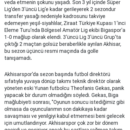
veda etmenin şokunu yaşadı. Son 3 yıl içinde Süper
Lig'den 3'üncü Lig'e kadar gerileyerek 2 sezondur
transfer yasağı nedeniyle kadrosunu takviye
edemeyen yeşil-siyahlılar, Ziraat Türkiye Kupası 1'inci
Eleme Turu'nda Bölgesel Amatör Lig ekibi Bigaspor'a
1-0 mağlup olarak elendi. 3'üncü Lig 3'üncü Grup'ta
çıktığı 2 maçtan golsüz beraberlikle ayrılan Akhisar,
bu sezon üçüncü resmi maçında da golle
tanışamadı
.
Akhisarspor'da sezon başında futbol direktörü
sıfatıyla yuvaya dönüp takımı teknik direktör olarak
yöneten eski Yunan futbolcu Theofanis Gekas, panik
yapacak bir durum olmadığını söyledi. Gekas, Biga
mağlubiyeti sonrası, "Oyunun sonucu istediğimiz gibi
olmasa da oyuncularımın son dakikaya kadar
savaşması ve yenilgiyi kabul etmemesi beni gelecek
için umutlandırıyor. Akhisarspor çok zor bir dönem