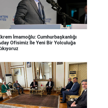
Ekrem İmamoğlu: Cumhurbaşkanlığı
day Ofisimiz İle Yeni Bir Yolculuğa
Çıkıyoruz