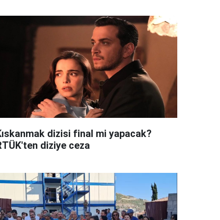
Kıskanmak dizisi final mi yapacak?
RTÜK'ten diziye ceza