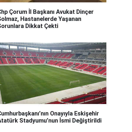
Chp Çorum İl Başkanı Avukat Dinçer
Solmaz, Hastanelerde Yaşanan
Sorunlara Dikkat Çekti
Cumhurbaşkanı’nın Onayıyla Eskişehir
Atatürk Stadyumu’nun İsmi Değiştirildi