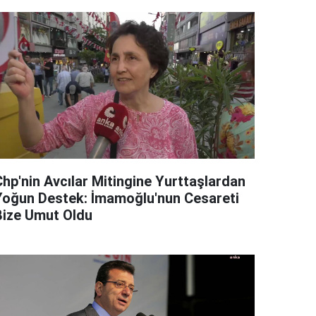
Chp'nin Avcılar Mitingine Yurttaşlardan
Yoğun Destek: İmamoğlu'nun Cesareti
Bize Umut Oldu