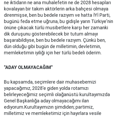
ne iktidarın ne ana muhalefetin ne de 2028 hesapları
kovalayan bir takım aktörlerin arka bahçesi olmaya
direnmişse, ben bu bedele razıyım ve hatta İYİ Parti,
bugünü feda etme uğruna, bu gidişle yarın Türkiye'nin
önüne çıkacak türlü musibetlere karşı her zamanki
dik duruşunu gösterebilecek bir tutum almayı
başarabildiyse, ben bu bedele razıyım. Çünkü ben,
dün olduğu gibi bugün de milletimin, devletimin,
memleketimin iyiliği için her türlü bedeli öderim.
''ADAY OLMAYACAĞIM''
Bu kapsamda, seçimlere dair muhasebemizi
yapacağımız, 2028'e giden yolda rotamızı
belirleyeceğimiz seçimli olağanüstü kurultayımızda
Genel Başkanlığa aday olmayacağımı ilan
ediyorum.Kurultayımızın şimdiden; partimiz,
milletimiz ve memleketimiz için hayırlara vesile