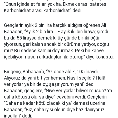
“Onun içinde et falan yok ha. Ekmek arası patates.
Karbonhidrat arası karbonhidrat” dedi.
Gençlerin aylık 2 bin lira harçlık aldığını öğrenen Ali
Babacan, “Aylık 2 bin lira... E aylık iki bin liraya; şimdi
bu da 55 liraysa demek ki üç günde bir-iki öğün
yiyorsun, geri kalan ancak bir dürüme yetiyor, doğru
mu? Bu sadece karnını doyurmak. Peki bir kahve
içebiliyor musun arkadaşlarınla oturup” diye konuştu.
Bir genç, Babacan’a, “Az önce aldık, 105 liraydı.
Alıyoruz da yani bitiyor hemen. Nasıl seçildi? Hâlâ
veriyorlar ya bir de oy, şaşırıyorum yani” dedi.
Babacan, gençlere, “Niye veriyorlar biliyor musun? Ya
daha kötüsü olursa diye” cevabını verdi. Gençlerin
“Daha ne kadar kötü olacak ki ya” demesi üzerine
Babacan, “Biz, daha iyisi olsun diye hazırlanıyoruz
inşallah” dedi.