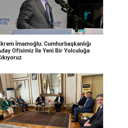
Ekrem İmamoğlu: Cumhurbaşkanlığı
day Ofisimiz İle Yeni Bir Yolculuğa
Çıkıyoruz