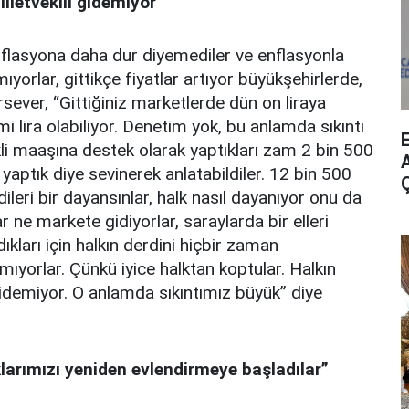
illetvekili gidemiyor”
nflasyona daha dur diyemediler ve enflasyonla
mıyorlar, gittikçe fiyatlar artıyor büyükşehirlerde,
sever, “Gittiğiniz marketlerde dün on liraya
mi lira olabiliyor. Denetim yok, bu anlamda sıkıntı
li maaşına destek olarak yaptıkları zam 2 bin 500
A
yaptık diye sevinerek anlatabildiler. 12 bin 500
dileri bir dayansınlar, halk nasıl dayanıyor onu da
 ne markete gidiyorlar, saraylarda bir elleri
ıkları için halkın derdini hiçbir zaman
mıyorlar. Çünkü iyice halktan koptular. Halkın
 gidemiyor. O anlamda sıkıntımız büyük” diye
larımızı yeniden evlendirmeye başladılar”