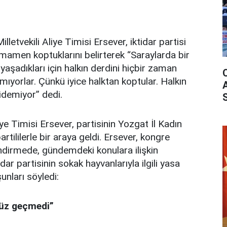
letvekili Aliye Timisi Ersever, iktidar partisi
tamamen koptuklarını belirterek “Saraylarda bir
a yaşadıkları için halkın derdini hiçbir zaman
mıyorlar. Çünkü iyice halktan koptular. Halkın
gidemiyor” dedi.
ye Timisi Ersever, partisinin Yozgat İl Kadın
artililerle bir araya geldi. Ersever, kongre
ndirmede, gündemdeki konulara ilişkin
ar partisinin sokak hayvanlarıyla ilgili yasa
şunları söyledi:
nüz geçmedi”