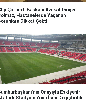
Chp Çorum İl Başkanı Avukat Dinçer
Solmaz, Hastanelerde Yaşanan
Sorunlara Dikkat Çekti
Cumhurbaşkanı’nın Onayıyla Eskişehir
Atatürk Stadyumu’nun İsmi Değiştirildi