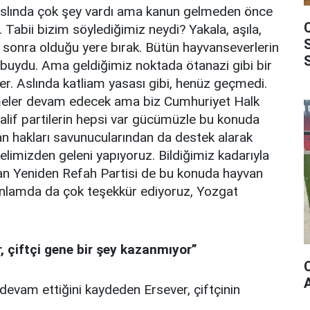
k aslında çok şey vardı ama kanun gelmeden önce
i. Tabii bizim söylediğimiz neydi? Yakala, aşıla,
ak, sonra olduğu yere bırak. Bütün hayvanseverlerin
e buydu. Ama geldiğimiz noktada ötanazi gibi bir
r. Aslında katliam yasası gibi, henüz geçmedi.
eler devam edecek ama biz Cumhuriyet Halk
alif partilerin hepsi var gücümüzle bu konuda
 hakları savunucularından da destek alarak
 elimizden geleni yapıyoruz. Bildiğimiz kadarıyla
lan Yeniden Refah Partisi de bu konuda hayvan
 anlamda da çok teşekkür ediyoruz, Yozgat
, çiftçi gene bir şey kazanmıyor”
devam ettiğini kaydeden Ersever, çiftçinin