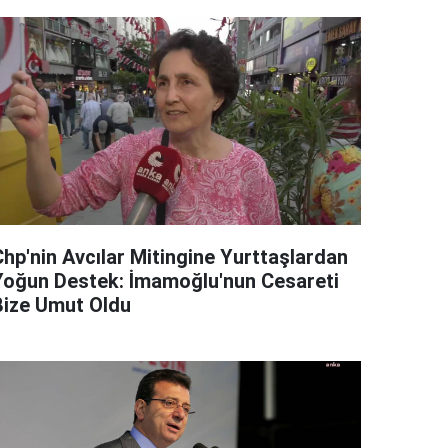
Chp'nin Avcılar Mitingine Yurttaşlardan
Yoğun Destek: İmamoğlu'nun Cesareti
Bize Umut Oldu