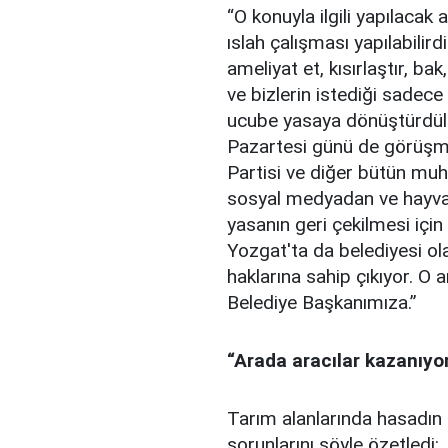
“O konuyla ilgili yapılaca
ıslah çalışması yapılabilird
ameliyat et, kısırlaştır, b
ve bizlerin istediği sadec
ucube yasaya dönüştürdüle
Pazartesi günü de görüşm
Partisi ve diğer bütün muh
sosyal medyadan ve hayvan
yasanın geri çekilmesi için
Yozgat'ta da belediyesi o
haklarına sahip çıkıyor. O
Belediye Başkanımıza.”
“Arada aracılar kazanıyor
Tarım alanlarında hasadın 
sorunlarını şöyle özetledi: