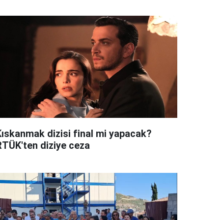
Kıskanmak dizisi final mi yapacak?
RTÜK'ten diziye ceza