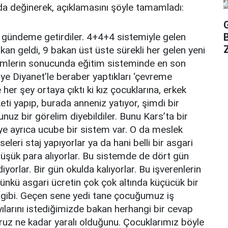
da değinerek, açıklamasını şöyle tamamladı:
gündeme getirdiler. 4+4+4 sistemiyle gelen
Z
kan geldi, 9 bakan üst üste sürekli her gelen yeni
şimlerin sonucunda eğitim sisteminde en son
e Diyanet’le beraber yaptıkları ‘çevreme
 her şey ortaya çıktı ki kız çocuklarına, erkek
ti yapıp, burada anneniz yatıyor, şimdi bir
unuz bir görelim diyebildiler. Bunu Kars’ta bir
ye ayrıca ucube bir sistem var. O da meslek
 liseleri staj yapıyorlar ya da hani belli bir asgari
üşük para alıyorlar. Bu sistemde de dört gün
iyorlar. Bir gün okulda kalıyorlar. Bu işverenlerin
Çünkü asgari ücretin çok çok altında küçücük bir
e gibi. Geçen sene yedi tane çocuğumuz iş
yılarını istediğimizde bakan herhangi bir cevap
ruz ne kadar yaralı olduğunu. Çocuklarımız böyle