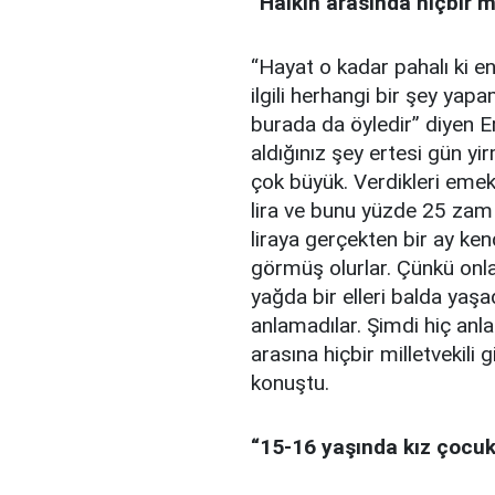
“Halkın arasında hiçbir m
“Hayat o kadar pahalı ki e
ilgili herhangi bir şey yapa
burada da öyledir” diyen Er
aldığınız şey ertesi gün yir
çok büyük. Verdikleri emek
lira ve bunu yüzde 25 zam 
liraya gerçekten bir ay ken
görmüş olurlar. Çünkü onlar
yağda bir elleri balda yaşad
anlamadılar. Şimdi hiç anla
arasına hiçbir milletvekili
konuştu.
“15-16 yaşında kız çocuk