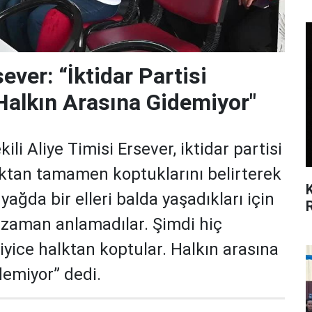
ever: “İktidar Partisi
, Halkın Arasına Gidemiyor"
li Aliye Timisi Ersever, iktidar partisi
alktan tamamen koptuklarını belirterek
 yağda bir elleri balda yaşadıkları için
r zaman anlamadılar. Şimdi hiç
iyice halktan koptular. Halkın arasına
idemiyor” dedi.