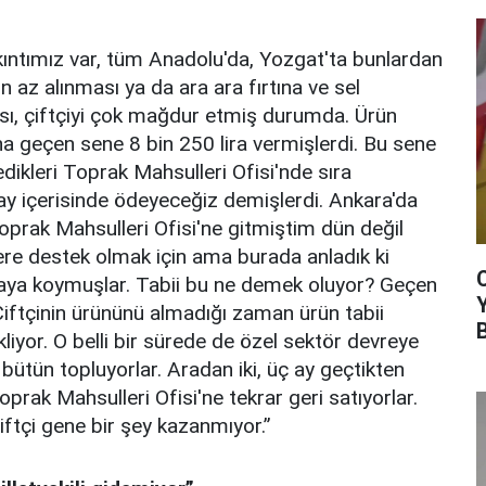
ıkıntımız var, tüm Anadolu'da, Yozgat'ta bunlardan
şın az alınması ya da ara ara fırtına ve sel
sı, çiftçiyi çok mağdur etmiş durumda. Ürün
na geçen sene 8 bin 250 lira vermişlerdi. Bu sene
edikleri Toprak Mahsulleri Ofisi'nde sıra
ay içerisinde ödeyeceğiz demişlerdi. Ankara'da
 Toprak Mahsulleri Ofisi'ne gitmiştim dün değil
lere destek olmak için ama burada anladık ki
raya koymuşlar. Tabii bu ne demek oluyor? Geçen
 Çiftçinin ürününü almadığı zaman ürün tabii
kliyor. O belli bir sürede de özel sektör devreye
 bütün topluyorlar. Aradan iki, üç ay geçtikten
prak Mahsulleri Ofisi'ne tekrar geri satıyorlar.
iftçi gene bir şey kazanmıyor.”