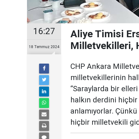
16:27
Aliye Timisi Ers
Milletvekilleri
18 Temmuz 2024
CHP Ankara Milletveki
milletvekillerinin h
“Saraylarda bir elleri
halkın derdini hiçbi
anlamıyorlar. Çünkü 
hiçbir milletvekili g