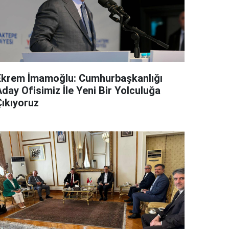
Ekrem İmamoğlu: Cumhurbaşkanlığı
day Ofisimiz İle Yeni Bir Yolculuğa
Çıkıyoruz