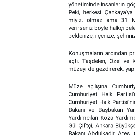
yönetiminde insanların göç 
Peki, herkesi Çankaya’ya g
miyiz, olmaz ama 31 Ma
verirseniz böyle halkçı bel
beldenize, ilçenize, şehriniz
Konuşmaların ardından pr
açtı. Taşdelen, Özel ve 
müzeyi de gezdirerek, yapıl
Müze açılışına Cumhuri
Cumhuriyet Halk Partisi
Cumhuriyet Halk Partisi’n
Bakanı ve Başbakan Yar
Yardımcıları Koza Yardımc
Gül Çiftçi, Ankara Büyükş
Bakanı Abdulkadir Ateş, 