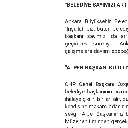
"BELEDİYE SAYIMIZI AR
Ankara Büyükşehir Bele
"İnşallah biz, bütün beled
başkanı sayımızı da art
geçirmek suretiyle Anka
çalışmalara devam edeceği
"ALPER BAŞKANI KUTL
CHP Genel Başkanı Özgü
belediye başkanının hizme
ihaleye çıkılır, birileri alı
kendisine makam odasının 
sevgili Alper Başkanımız b
Müze tanıtımından gerçekt