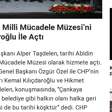
 Milli Mücadele Müzesi’ni
oğlu İle Açtı
kanı Alper Taşdelen, tarihi Abidin
 Mücadele Müzesi olarak hizmete açtı.
Genel Başkanı Özgür Özel ile CHP’nin
rı Kemal Kılıçdaroğlu ve Hikmet
şdelen, konuşmasında, "Çankaya
 belediye gibi halkın olanı halka geri
si de bu tarihi köşktür" dedi. CHP