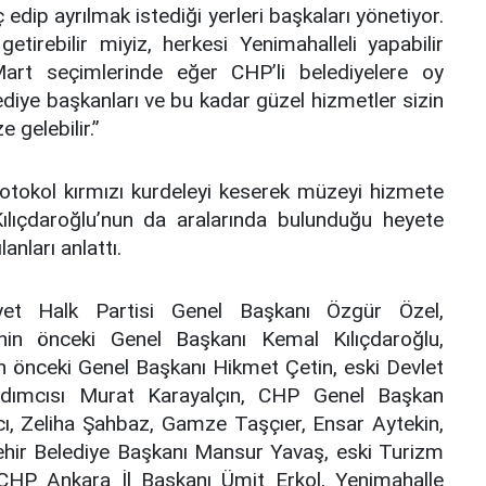
edip ayrılmak istediği yerleri başkaları yönetiyor.
etirebilir miyiz, herkesi Yenimahalleli yapabilir
rt seçimlerinde eğer CHP’li belediyelere oy
ediye başkanları ve bu kadar güzel hizmetler sizin
e gelebilir.”
otokol kırmızı kurdeleyi keserek müzeyi hizmete
Kılıçdaroğlu’nun da aralarında bulunduğu heyete
anları anlattı.
yet Halk Partisi Genel Başkanı Özgür Özel,
’nin önceki Genel Başkanı Kemal Kılıçdaroğlu,
in önceki Genel Başkanı Hikmet Çetin, eski Devlet
dımcısı Murat Karayalçın, CHP Genel Başkan
ı, Zeliha Şahbaz, Gamze Taşçıer, Ensar Aytekin,
ehir Belediye Başkanı Mansur Yavaş, eski Turizm
CHP Ankara İl Başkanı Ümit Erkol, Yenimahalle