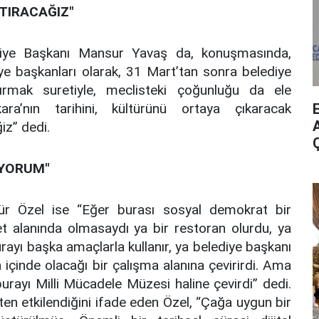
TTIRACAĞIZ"
diye Başkanı Mansur Yavaş da, konuşmasında,
iye başkanları olarak, 31 Mart’tan sonra belediye
ırmak suretiyle, meclisteki çoğunluğu da ele
ra’nın tarihini, kültürünü ortaya çıkaracak
A
z” dedi.
UYORUM"
r Özel ise “Eğer burası sosyal demokrat bir
t alanında olmasaydı ya bir restoran olurdu, ya
r, burayı başka amaçlarla kullanır, ya belediye başkanı
içinde olacağı bir çalışma alanına çevirirdi. Ama
urayı Milli Mücadele Müzesi haline çevirdi” dedi.
en etkilendiğini ifade eden Özel, “Çağa uygun bir