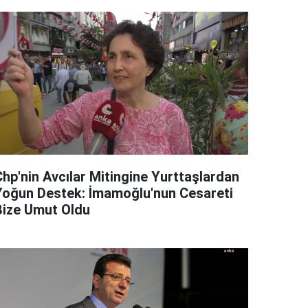
Chp'nin Avcılar Mitingine Yurttaşlardan
Yoğun Destek: İmamoğlu'nun Cesareti
Bize Umut Oldu