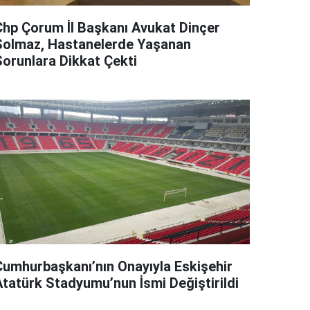
Chp Çorum İl Başkanı Avukat Dinçer
Solmaz, Hastanelerde Yaşanan
Sorunlara Dikkat Çekti
Cumhurbaşkanı’nın Onayıyla Eskişehir
Atatürk Stadyumu’nun İsmi Değiştirildi