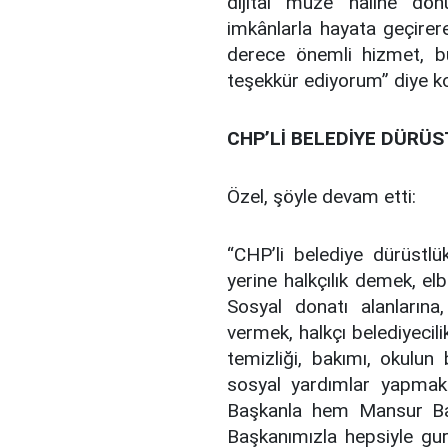
dijital müze haline dönü
imkânlarla hayata geçirer
derece önemli hizmet, bu
teşekkür ediyorum” diye k
CHP’Lİ BELEDİYE DÜRÜS
Özel, şöyle devam etti:
“CHP’li belediye dürüstlü
yerine halkçılık demek, e
Sosyal donatı alanlarına
vermek, halkçı belediyeci
temizliği, bakımı, okulu
sosyal yardımlar yapm
Başkanla hem Mansur Baş
Başkanımızla hepsiyle gur