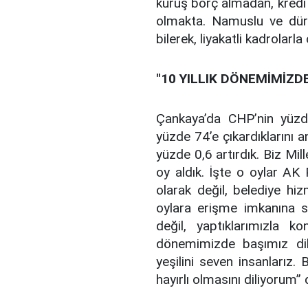
kuruş borç almadan, kredi 
olmakta. Namuslu ve dür
bilerek, liyakatli kadrolarl
"10 YILLIK DÖNEMİMİZDE
Çankaya’da CHP’nin yüz
yüzde 74’e çıkardıklarını 
yüzde 0,6 artırdık. Biz Mil
oy aldık. İşte o oylar AK 
olarak değil, belediye h
oylara erişme imkanına s
değil, yaptıklarımızla k
dönemimizde başımız dik,
yeşilini seven insanları
hayırlı olmasını diliyorum”