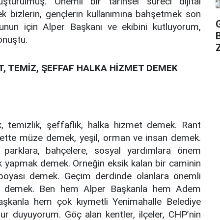
ştürülmüş. Önemli bir tarihsel süreci dijital
ek bizlerin, gençlerin kullanımına bahşetmek son
nun için Alper Başkanı ve ekibini kutluyorum,
onuştu.
Z
T, TEMİZ, ŞEFFAF HALKA HİZMET DEMEK
k, temizlik, şeffaflık, halka hizmet demek. Rant
lbette müze demek, yeşil, orman ve insan demek.
, parklara, bahçelere, sosyal yardımlara önem
lik yapmak demek. Örneğin eksik kalan bir caminin
n boyası demek. Geçim derdinde olanlara önemli
ak demek. Ben hem Alper Başkanla hem Adem
kanla hem çok kıymetli Yenimahalle Belediye
ur duyuyorum. Göç alan kentler, ilçeler, CHP’nin