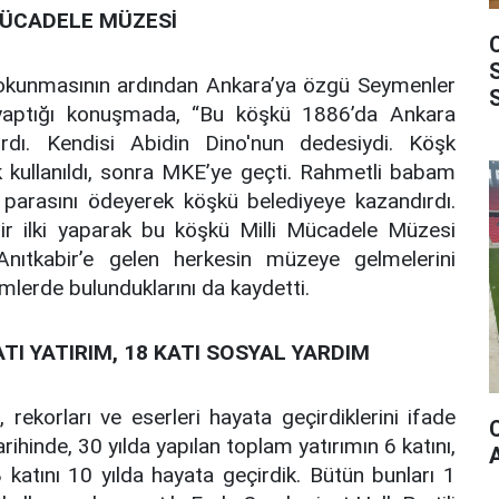
 MÜCADELE MÜZESİ
nın okunmasının ardından Ankara’ya özgü Seymenler
 yaptığı konuşmada, “Bu köşkü 1886’da Ankara
ırdı. Kendisi Abidin Dino'nun dedesiydi. Köşk
 kullanıldı, sonra MKE’ye geçti. Rahmetli babam
arasını ödeyerek köşkü belediyeye kazandırdı.
ir ilki yaparak bu köşkü Milli Mücadele Müzesi
Anıtkabir’e gelen herkesin müzeye gelmelerini
imlerde bulunduklarını da kaydetti.
ATI YATIRIM, 18 KATI SOSYAL YARDIM
, rekorları ve eserleri hayata geçirdiklerini ifade
ihinde, 30 yılda yapılan toplam yatırımın 6 katını,
 katını 10 yılda hayata geçirdik. Bütün bunları 1