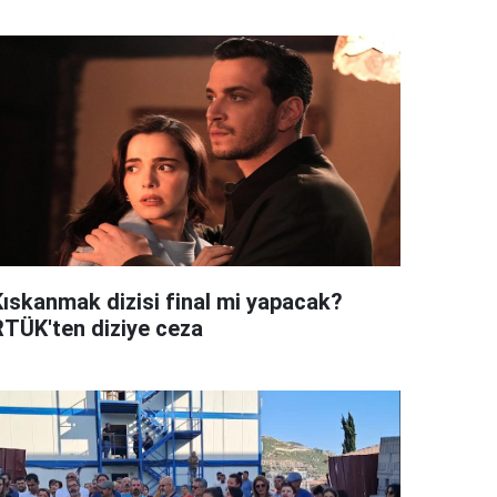
Kıskanmak dizisi final mi yapacak?
RTÜK'ten diziye ceza