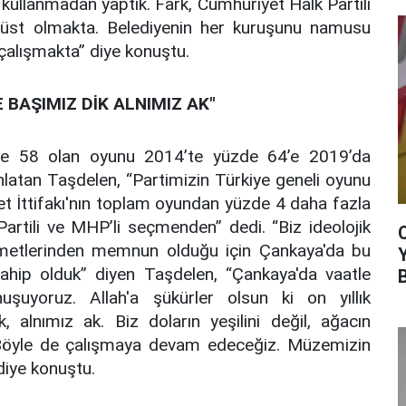
kullanmadan yaptık. Fark, Cumhuriyet Halk Partili
üst olmakta. Belediyenin her kuruşunu namusu
a çalışmakta” diye konuştu.
 BAŞIMIZ DİK ALNIMIZ AK"
de 58 olan oyunu 2014’te yüzde 64’e 2019’da
anlatan Taşdelen, “Partimizin Türkiye geneli oyunu
let İttifakı'nın toplam oyundan yüzde 4 daha fazla
Partili ve MHP’li seçmenden” dedi. “Biz ideolojik
izmetlerinden memnun olduğu için Çankaya'da bu
ahip olduk” diyen Taşdelen, “Çankaya'da vaatle
onuşuyoruz. Allah'a şükürler olsun ki on yıllık
 alnımız ak. Biz doların yeşilini değil, ağacın
z. Böyle de çalışmaya devam edeceğiz. Müzemizin
 diye konuştu.