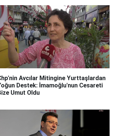
Chp'nin Avcılar Mitingine Yurttaşlardan
Yoğun Destek: İmamoğlu'nun Cesareti
Bize Umut Oldu