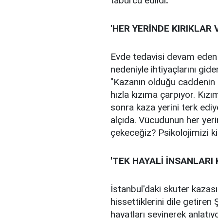
taburcu edildi
.
'HER YERİNDE KIRIKLAR 
Evde tedavisi devam eden k
nedeniyle ihtiyaçlarını gi
"Kazanın olduğu caddenin h
hızla kızıma çarpıyor. Kızı
sonra kaza yerini terk ediy
alçıda. Vücudunun her yeri
çekeceğiz? Psikolojimizi k
'TEK HAYALİ İNSANLARI
İstanbul'daki skuter kazası
hissettiklerini dile getir
hayatları sevinerek anlatıy