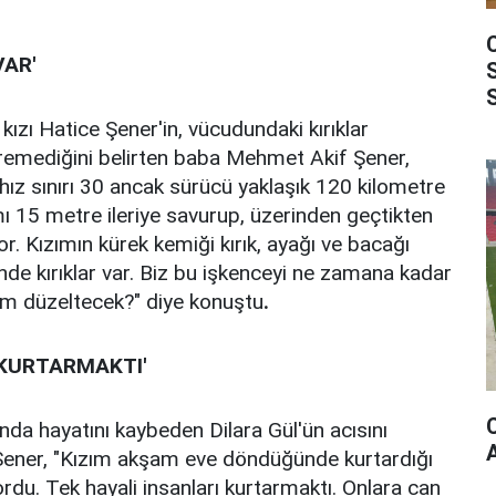
VAR'
ızı Hatice Şener'in, vücudundaki kırıklar
deremediğini belirten baba Mehmet Akif Şener,
ız sınırı 30 ancak sürücü yaklaşık 120 kilometre
mı 15 metre ileriye savurup, üzerinden geçtikten
or. Kızımın kürek kemiği kırık, ayağı ve bacağı
nde kırıklar var. Biz bu işkenceyi ne zamana kadar
im düzeltecek?" diye konuştu
.
 KURTARMAKTI'
nda hayatını kaybeden Dilara Gül'ün acısını
en Şener, "Kızım akşam eve döndüğünde kurtardığı
ordu. Tek hayali insanları kurtarmaktı. Onlara can