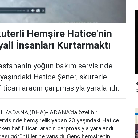
uterli Hemşire Hatice'nin
ali İnsanları Kurtarmaktı
astanenin yoğun bakım servisinde
yaşındaki Hatice Şener, skuterle
 ticari aracın çarpmasıyla yaralandı.
LI/ADANA,(DHA)- ADANA'da özel bir
rvisinde hemşirelik yapan 23 yaşındaki Hatice
ken hafif ticari aracın çarpmasıyla yaralandı.
rası görüntülerine yansıdı. Genç hemşirenin