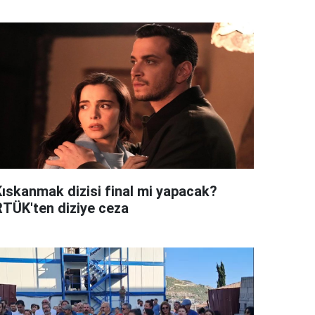
Kıskanmak dizisi final mi yapacak?
RTÜK'ten diziye ceza