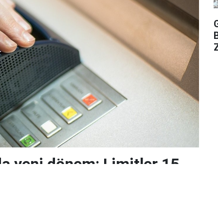
Z
da yeni dönem: Limitler 15
ren değişiyor
me ve Denetleme Kurumu (BDDK)