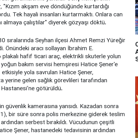
, "Kızım akşam eve döndüğünde kurtardığı
ordu. Tek hayali insanları kurtarmaktı. Onlara can
ı almaya çalıştılar" diyerek gözyaşı döktü
.
0 sıralarında Seyhan ilçesi Ahmet Remzi Yüreğir
. Önündeki aracı sollayan İbrahim E.
akalı hafif ticari araç, elektrikli skuterle yolun
 yoğun bakım servisi hemşiresi Hatice Şener'e
etkisiyle yola savrulan Hatice Şener,
za yerine gelen sağlık görevlileri tarafından
 Hastanesi'ne götürüldü
.
nin güvenlik kamerasına yansıdı. Kazadan sonra
1), bir süre sonra polis merkezine giderek teslim
n ardından serbest bırakıldı. Vücudunun çeşitli
Hatice Şener, hastanedeki tedavisinin ardından