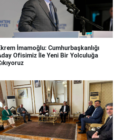
Ekrem İmamoğlu: Cumhurbaşkanlığı
day Ofisimiz İle Yeni Bir Yolculuğa
Çıkıyoruz