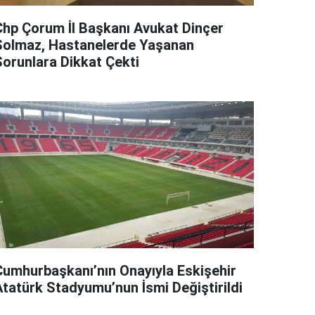
Chp Çorum İl Başkanı Avukat Dinçer
Solmaz, Hastanelerde Yaşanan
Sorunlara Dikkat Çekti
Cumhurbaşkanı’nın Onayıyla Eskişehir
Atatürk Stadyumu’nun İsmi Değiştirildi