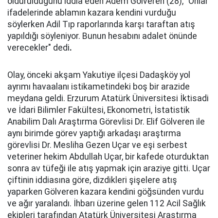
öldürüldüğünü iddia eden Adem Gölveren (28), "Onlar
ifadelerinde ablamın kazara kendini vurduğu
söylerken Adil Tıp raporlarında karşı taraftan atış
yapıldığı söyleniyor. Bunun hesabını adalet önünde
verecekler" dedi
.
Olay, önceki akşam Yakutiye ilçesi Dadaşköy yol
ayrımı havaalanı istikametindeki boş bir arazide
meydana geldi. Erzurum Atatürk Üniversitesi İktisadi
ve İdari Bilimler Fakültesi, Ekonometri, İstatistik
Anabilim Dalı Araştırma Görevlisi Dr. Elif Gölveren ile
aynı birimde görev yaptığı arkadaşı araştırma
görevlisi Dr. Mesliha Gezen Uçar ve eşi serbest
veteriner hekim Abdullah Uçar, bir kafede oturduktan
sonra av tüfeği ile atış yapmak için araziye gitti. Uçar
çiftinin iddiasına göre, dizdikleri şişelere atış
yaparken Gölveren kazara kendini göğsünden vurdu
ve ağır yaralandı. İhbarı üzerine gelen 112 Acil Sağlık
ekipleri tarafından Atatürk Üniversitesi Araştırma