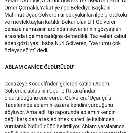
Selami Altunok, Atatürk Üniversitesi Rektörü Prof. Dr.
Ömer Çomaklı, Yakutiye ilçe Belediye Başkanı
Mahmut Uçar, Gölveren ailesi, yakınları ilçe protokolü
ve meslektaşları katıldı. Bekar olan Elif Gölveren
cenaze namazının ardından severlerinin gözyaşları
arasında ilçe mezarlığına defnedildi. Taziyeleri kabul
eden gözü yaşlı baba Nuri Gölveren, "Yavrumu çok
özleyeceğim" dedi
.
'ABLAM CANİCE ÖLDÜRÜLDÜ'
Cenazeye Kocaeli'nden gelerek katılan Adem
Gölveren, ablasının Uçar çifti tarafından
öldürüldüğünü öne sürdü. Gölveren, "Uçar çifti
ifadelerinde ablamın kazara kendini vurduğunu
söylüyor. Ama adli tıp raporunda ablamın kendini
değil karşıdan ateş edilmek sureti ile kalbinden
vurularak öldürüldüğü belirtiliyor. Ablam yaralanınca