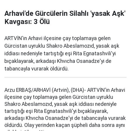
Arhavi'de Gürcülerin Silahlı 'yasak Aşk'
Kavgası: 3 Ölü
ARTVİN'in Arhavi ilçesine çay toplamaya gelen
Gürcistan uyruklu Shakro Abeslamozıd, yasak aşk
iddiası nedeniyle tartıştığı eşi Rita Egnatashvili'yi
bıçaklayarak, arkadaşı Khvıcha Osanadze'yi de
tabancayla vurarak öldürdü.
Arzu ERBAŞ/ARHAVİ (Artvin), (DHA)- ARTVİN'in Arhavi
ilçesine çay toplamaya gelen Gürcistan uyruklu
Shakro Abeslamozıd, yasak aşk iddiası nedeniyle
tartıştığı eşi Rita Egnatashvili'yi bıçaklayarak,
arkadaşı Khvıcha Osanadze'yi de tabancayla vurarak
öldürdü. Olay yerinden kaçan şüpheli daha sonra aynı