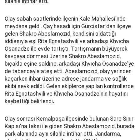
silahla intihar etti
.
Olay sabah saatlerinde ilçenin Kale Mahallesi'nde
meydana geldi. Çay hasadı için Gürcistan'dan ilçeye
gelen Shakro Abeslamozıd, kendisini aldattığı
iddiasıyla eşi Rita Egnatashvili ve arkadaşı Khvıcha
Osanadze ile evde tartıştı. Tartışmanın büyüyerek
kavgaya dönmesi üzerine Shakro Abeslamozıd,
bıçakla eşine saldırıp, arkadaşı Khvıcha Osanadze'ye
de tabancayla ateş etti. Abeslamozıd, olay yerinden
kaçarken ihbar üzerine adrese jandarma ve sağlık
ekibi sevk edildi. Gelen ekiplerce yapılan kontrollerde
Rita Egnatashvili ve Khvıcha Osanadze'nin hayatını
kaybettiği belirlendi
.
Olay sonrası Kemalpaşa ilçesinde bulunan Sarp Sınır
Kapısı'na taksi ile giden Shakro Abeslamozıd, burada
park alanında aynı silahla intihar etti. Jandarma,