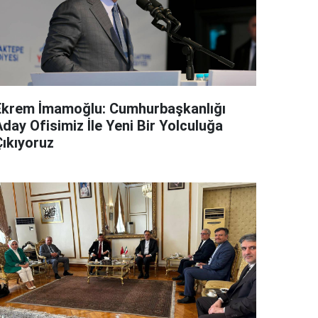
Ekrem İmamoğlu: Cumhurbaşkanlığı
day Ofisimiz İle Yeni Bir Yolculuğa
Çıkıyoruz