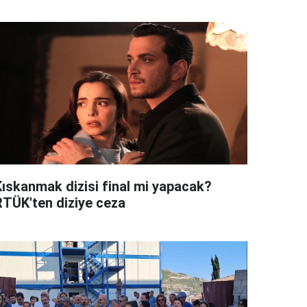
Kıskanmak dizisi final mi yapacak?
RTÜK'ten diziye ceza