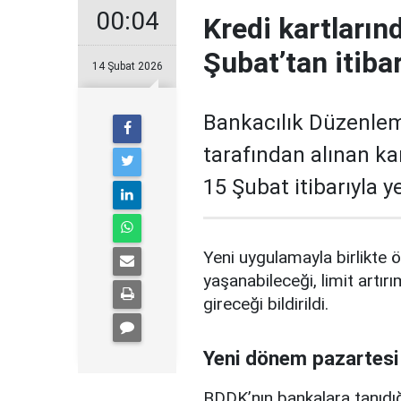
00:04
Kredi kartların
Şubat’tan itiba
14 Şubat 2026
Bankacılık Düzenle
tarafından alınan ka
15 Şubat itibarıyla 
Yeni uygulamayla birlikte ö
yaşanabileceği, limit artırı
gireceği bildirildi.
Yeni dönem pazartesi
BDDK’nın bankalara tanıdığ