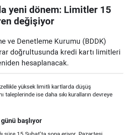
da yeni dönem: Limitler 15
ren değişiyor
me ve Denetleme Kurumu (BDDK)
rar doğrultusunda kredi kartı limitleri
yeniden hesaplanacak.
zellikle yüksek limitli kartlarda düşüş
mı taleplerinde ise daha sıkı kuralların devreye
 günü başlıyor
ı süre 15 Şubat’ta sona eriyor. Pazartesi