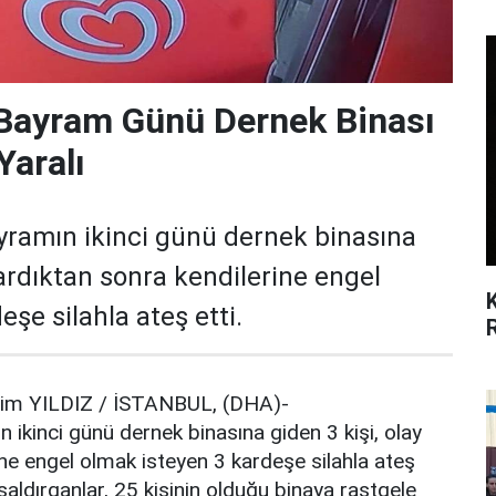
Bayram Günü Dernek Binası
Yaralı
amın ikinci günü dernek binasına
kardıktan sonra kendilerine engel
şe silahla ateş etti.
him YILDIZ / İSTANBUL, (DHA)-
inci günü dernek binasına giden 3 kişi, olay
ine engel olmak isteyen 3 kardeşe silahla ateş
aldırganlar, 25 kişinin olduğu binaya rastgele