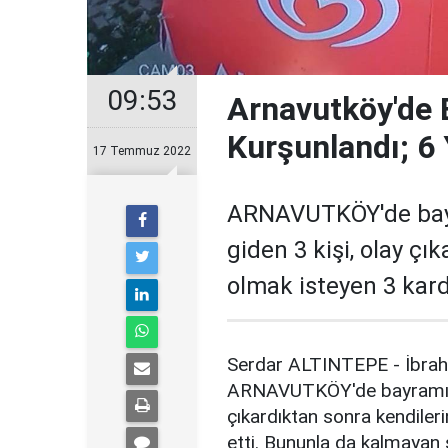
09:53
Arnavutköy'de 
Kurşunlandı; 6 
17 Temmuz 2022
ARNAVUTKÖY'de bayr
giden 3 kişi, olay çı
olmak isteyen 3 karde
Serdar ALTINTEPE - İbra
ARNAVUTKÖY'de bayramın ik
çıkardıktan sonra kendiler
etti. Bununla da kalmayan s