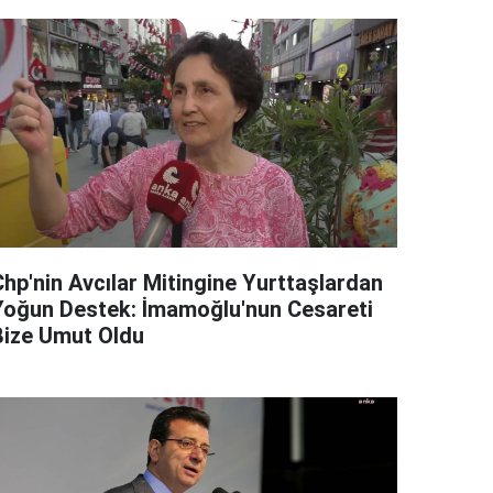
Chp'nin Avcılar Mitingine Yurttaşlardan
Yoğun Destek: İmamoğlu'nun Cesareti
Bize Umut Oldu