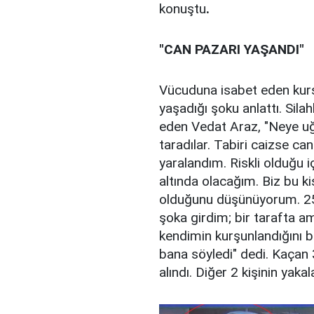
konuştu
.
"CAN PAZARI YAŞANDI"
Vücuduna isabet eden kur
yaşadığı şoku anlattı. Sila
eden Vedat Araz, "Neye uğ
taradılar. Tabiri caizse c
yaralandım. Riskli olduğu i
altında olacağım. Biz bu kiş
olduğunu düşünüyorum. 25 
şoka girdim; bir tarafta a
kendimin kurşunlandığını 
bana söyledi" dedi. Kaçan 3
alındı. Diğer 2 kişinin ya