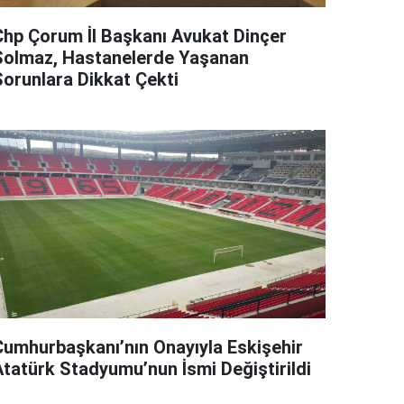
Chp Çorum İl Başkanı Avukat Dinçer
Solmaz, Hastanelerde Yaşanan
Sorunlara Dikkat Çekti
Cumhurbaşkanı’nın Onayıyla Eskişehir
Atatürk Stadyumu’nun İsmi Değiştirildi