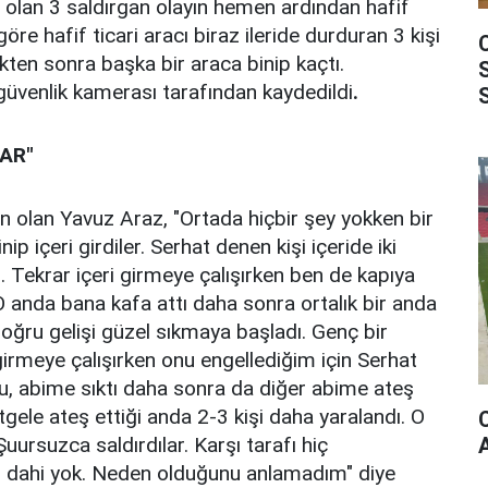
a olan 3 saldırgan olayın hemen ardından hafif
 göre hafif ticari aracı biraz ileride durduran 3 kişi
tikten sonra başka bir araca binip kaçtı.
 güvenlik kamerası tarafından kaydedildi
.
AR"
an olan Yavuz Araz, "Ortada hiçbir şey yokken bir
nip içeri girdiler. Serhat denen kişi içeride iki
tı. Tekrar içeri girmeye çalışırken ben de kapıya
O anda bana kafa attı daha sonra ortalık bir anda
i doğru gelişi güzel sıkmaya başladı. Genç bir
girmeye çalışırken onu engellediğim için Serhat
u, abime sıktı daha sonra da diğer abime ateş
stgele ateş ettiği anda 2-3 kişi daha yaralandı. O
Şuursuzca saldırdılar. Karşı tarafı hiç
dahi yok. Neden olduğunu anlamadım" diye