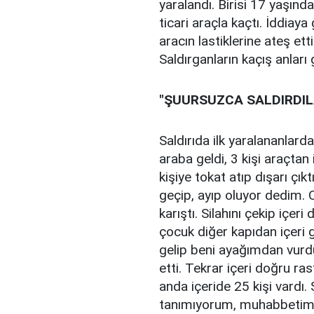
yaralandı. Birisi 17 yaşınd
ticari araçla kaçtı. İddiaya
aracın lastiklerine ateş et
Saldırganların kaçış anları
"ŞUURSUZCA SALDIRDIL
Saldırıda ilk yaralananlard
araba geldi, 3 kişi araçtan i
kişiye tokat atıp dışarı çık
geçip, ayıp oluyor dedim. 
karıştı. Silahını çekip içer
çocuk diğer kapıdan içeri 
gelip beni ayağımdan vurd
etti. Tekrar içeri doğru ra
anda içeride 25 kişi vardı. 
tanımıyorum, muhabbetim 