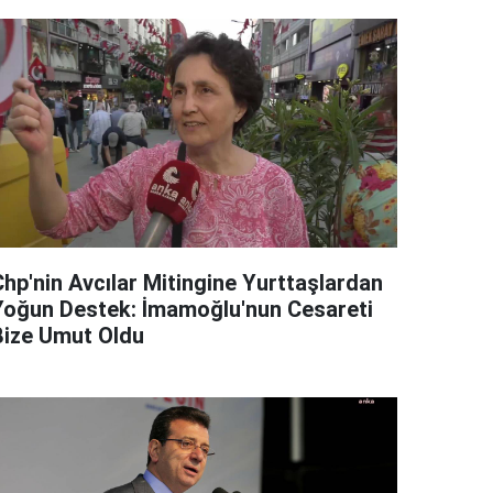
Chp'nin Avcılar Mitingine Yurttaşlardan
Yoğun Destek: İmamoğlu'nun Cesareti
Bize Umut Oldu