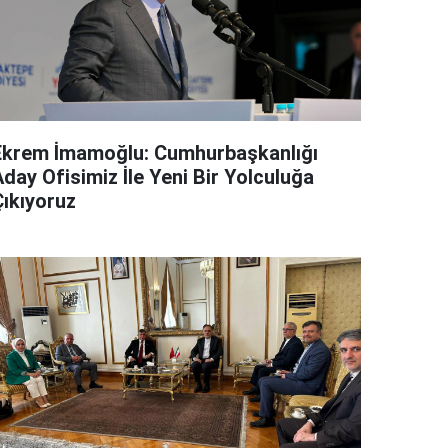
Ekrem İmamoğlu: Cumhurbaşkanlığı
day Ofisimiz İle Yeni Bir Yolculuğa
Çıkıyoruz