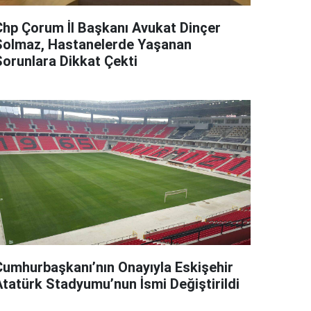
Chp Çorum İl Başkanı Avukat Dinçer
Solmaz, Hastanelerde Yaşanan
Sorunlara Dikkat Çekti
Cumhurbaşkanı’nın Onayıyla Eskişehir
Atatürk Stadyumu’nun İsmi Değiştirildi