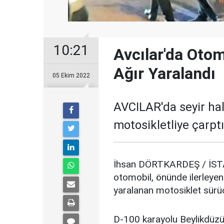
10:21
Avcılar'da Otom
Ağır Yaralandı
05 Ekim 2022
AVCILAR'da seyir hal
motosikletliye çarptı
İhsan DÖRTKARDEŞ / İSTA
otomobil, önünde ilerleyen
yaralanan motosiklet sürüc
D-100 karayolu Beylikdüz