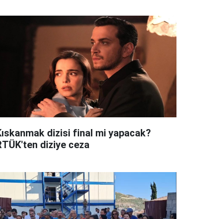
Kıskanmak dizisi final mi yapacak?
RTÜK'ten diziye ceza