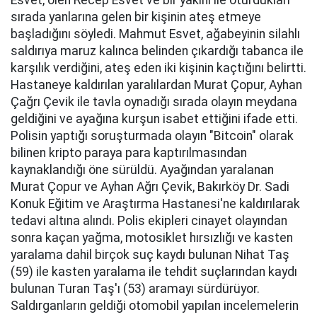
Esvet, ölen Recep Esvet ve bir yakını ile oturdukları
sırada yanlarına gelen bir kişinin ateş etmeye
başladığını söyledi. Mahmut Esvet, ağabeyinin silahlı
saldırıya maruz kalınca belinden çıkardığı tabanca ile
karşılık verdiğini, ateş eden iki kişinin kaçtığını belirtti.
Hastaneye kaldırılan yaralılardan Murat Çopur, Ayhan
Çağrı Çevik ile tavla oynadığı sırada olayın meydana
geldiğini ve ayağına kurşun isabet ettiğini ifade etti.
Polisin yaptığı soruşturmada olayın "Bitcoin" olarak
bilinen kripto paraya para kaptırılmasından
kaynaklandığı öne sürüldü. Ayağından yaralanan
Murat Çopur ve Ayhan Ağrı Çevik, Bakırköy Dr. Sadi
Konuk Eğitim ve Araştırma Hastanesi'ne kaldırılarak
tedavi altına alındı. Polis ekipleri cinayet olayından
sonra kaçan yağma, motosiklet hırsızlığı ve kasten
yaralama dahil birçok suç kaydı bulunan Nihat Taş
(59) ile kasten yaralama ile tehdit suçlarından kaydı
bulunan Turan Taş'ı (53) aramayı sürdürüyor.
Saldırganların geldiği otomobil yapılan incelemelerin