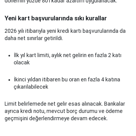
dönemin yüzde 80’i kadar azaltım uygulanacak.
Yeni kart başvurularında sıkı kurallar
2026 yılı itibarıyla yeni kredi kartı başvurularında da
daha net sınırlar getirildi.
İlk yıl kart limiti, aylık net gelirin en fazla 2 katı
olacak
İkinci yıldan itibaren bu oran en fazla 4 katına
çıkarılabilecek
Limit belirlemede net gelir esas alınacak. Bankalar
ayrıca kredi notu, mevcut borç durumu ve ödeme
geçmişini değerlendirmeye devam edecek.