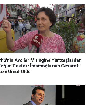
Chp'nin Avcılar Mitingine Yurttaşlardan
Yoğun Destek: İmamoğlu'nun Cesareti
Bize Umut Oldu