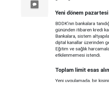
Yeni dönem pazartesi
BDDK’nın bankalara tanıdığ
gününden itibaren kredi ka
Bankalara, sistem altyapılar
dijital kanallar üzerinden g
Eğitim ve sağlık harcamal
etkilenmemesi istendi.
Toplam limit esas alı
Yeni uygulamada, bir kişini
limiti dikkate alınacak.
Toplam limiti 400 bin liranı
yapılmayacak. Ancak birden