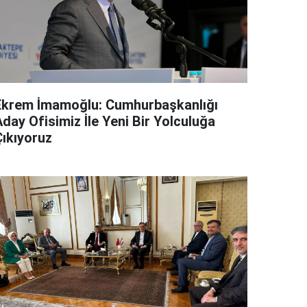
Ekrem İmamoğlu: Cumhurbaşkanlığı
day Ofisimiz İle Yeni Bir Yolculuğa
Çıkıyoruz