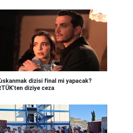
Kıskanmak dizisi final mi yapacak?
RTÜK'ten diziye ceza