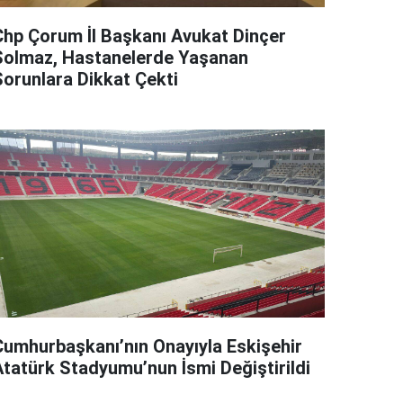
Chp Çorum İl Başkanı Avukat Dinçer
Solmaz, Hastanelerde Yaşanan
Sorunlara Dikkat Çekti
Cumhurbaşkanı’nın Onayıyla Eskişehir
Atatürk Stadyumu’nun İsmi Değiştirildi