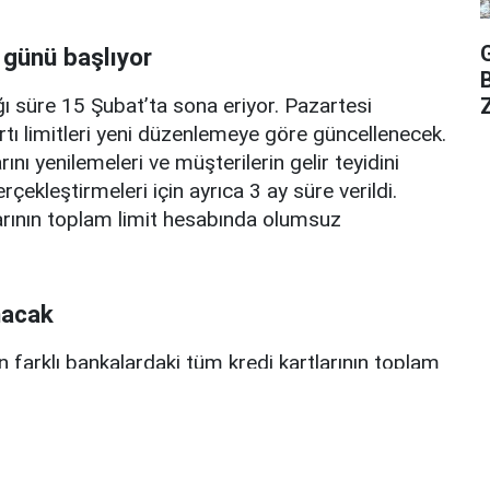
 günü başlıyor
ı süre 15 Şubat’ta sona eriyor. Pazartesi
Z
rtı limitleri yeni düzenlemeye göre güncellenecek.
ını yenilemeleri ve müşterilerin gelir teyidini
erçekleştirmeleri için ayrıca 3 ay süre verildi.
arının toplam limit hesabında olumsuz
nacak
n farklı bankalardaki tüm kredi kartlarının toplam
n altında olan kart sahiplerinin limitlerinde düşüş
 fazla bankadan alınan kartların toplamı 400 bin