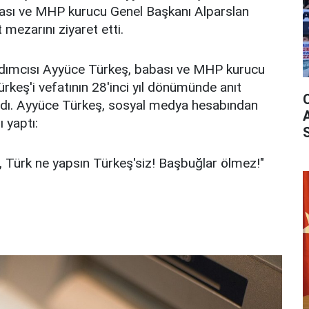
bası ve MHP kurucu Genel Başkanı Alparslan
 mezarını ziyaret etti.
rdımcısı Ayyüce Türkeş, babası ve MHP kurucu
rkeş'i vefatının 28'inci yıl dönümünde anıt
ndı. Ayyüce Türkeş, sosyal medya hesabından
ı yaptı:
, Türk ne yapsın Türkeş'siz! Başbuğlar ölmez!"