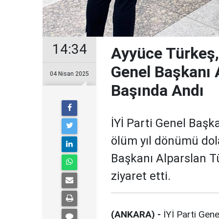
14:34
Ayyüce Türkeş
Genel Başkanı A
04 Nisan 2025
Başında Andı
İYİ Parti Genel Başk
ölüm yıl dönümü dol
Başkanı Alparslan Tü
ziyaret etti.
(ANKARA) -
İYİ Parti Gen