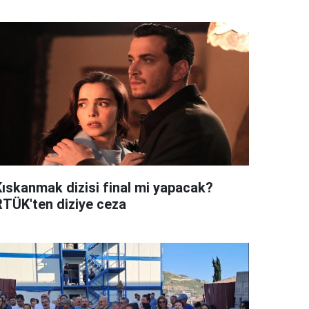
Kıskanmak dizisi final mi yapacak?
RTÜK'ten diziye ceza