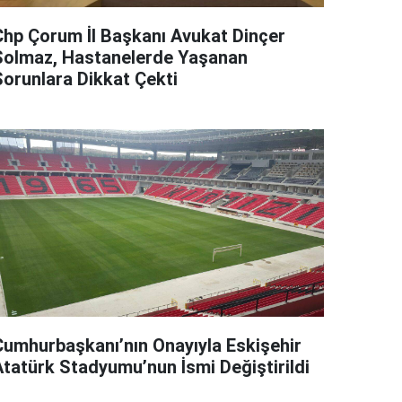
Chp Çorum İl Başkanı Avukat Dinçer
Solmaz, Hastanelerde Yaşanan
Sorunlara Dikkat Çekti
Cumhurbaşkanı’nın Onayıyla Eskişehir
Atatürk Stadyumu’nun İsmi Değiştirildi