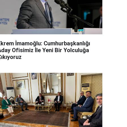
Ekrem İmamoğlu: Cumhurbaşkanlığı
day Ofisimiz İle Yeni Bir Yolculuğa
Çıkıyoruz