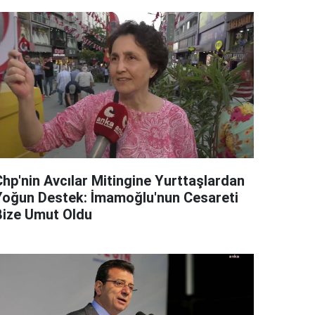
Chp'nin Avcılar Mitingine Yurttaşlardan
Yoğun Destek: İmamoğlu'nun Cesareti
Bize Umut Oldu