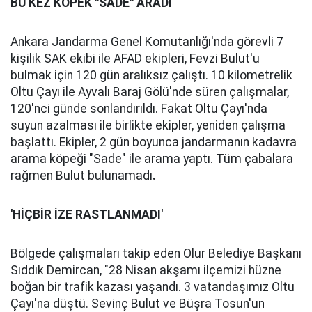
BU KEZ KÖPEK "SADE" ARADI
Ankara Jandarma Genel Komutanlığı'nda görevli 7
kişilik SAK ekibi ile AFAD ekipleri, Fevzi Bulut'u
bulmak için 120 gün aralıksız çalıştı. 10 kilometrelik
Oltu Çayı ile Ayvalı Baraj Gölü'nde süren çalışmalar,
120'nci günde sonlandırıldı. Fakat Oltu Çayı'nda
suyun azalması ile birlikte ekipler, yeniden çalışma
başlattı. Ekipler, 2 gün boyunca jandarmanın kadavra
arama köpeği "Sade" ile arama yaptı. Tüm çabalara
rağmen Bulut bulunamadı
.
'HİÇBİR İZE RASTLANMADI'
Bölgede çalışmaları takip eden Olur Belediye Başkanı
Sıddık Demircan, "28 Nisan akşamı ilçemizi hüzne
boğan bir trafik kazası yaşandı. 3 vatandaşımız Oltu
Çayı'na düştü. Sevinç Bulut ve Büşra Tosun'un