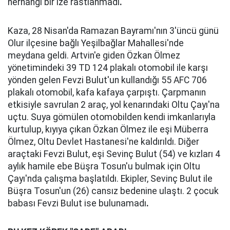
herhangi bir ize rastlanmadı
.
Kaza, 28 Nisan'da Ramazan Bayramı'nın 3'üncü günü
Olur ilçesine bağlı Yeşilbağlar Mahallesi'nde
meydana geldi. Artvin'e giden Özkan Ölmez
yönetimindeki 39 TD 124 plakalı otomobil ile karşı
yönden gelen Fevzi Bulut'un kullandığı 55 AFC 706
plakalı otomobil, kafa kafaya çarpıştı. Çarpmanın
etkisiyle savrulan 2 araç, yol kenarındaki Oltu Çayı'na
uçtu. Suya gömülen otomobilden kendi imkanlarıyla
kurtulup, kıyıya çıkan Özkan Ölmez ile eşi Müberra
Ölmez, Oltu Devlet Hastanesi'ne kaldırıldı. Diğer
araçtaki Fevzi Bulut, eşi Sevinç Bulut (54) ve kızları 4
aylık hamile ebe Büşra Tosun'u bulmak için Oltu
Çayı'nda çalışma başlatıldı. Ekipler, Sevinç Bulut ile
Büşra Tosun'un (26) cansız bedenine ulaştı. 2 çocuk
babası Fevzi Bulut ise bulunamadı
.