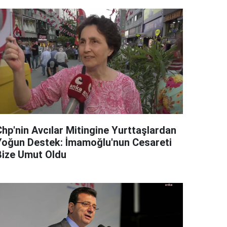
Chp'nin Avcılar Mitingine Yurttaşlardan
Yoğun Destek: İmamoğlu'nun Cesareti
Bize Umut Oldu