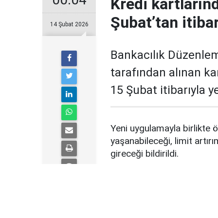
Kredi kartların
Şubat’tan itiba
14 Şubat 2026
Bankacılık Düzenle
tarafından alınan ka
15 Şubat itibarıyla 
Yeni uygulamayla birlikte ö
yaşanabileceği, limit artırı
gireceği bildirildi.
Yeni dönem pazartesi
BDDK’nın bankalara tanıdığ
gününden itibaren kredi ka