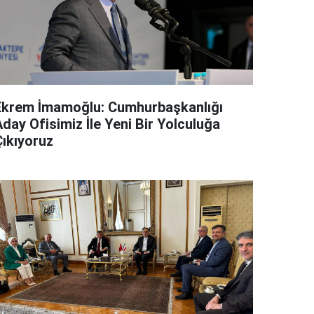
Ekrem İmamoğlu: Cumhurbaşkanlığı
day Ofisimiz İle Yeni Bir Yolculuğa
Çıkıyoruz