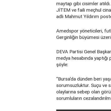
maytap gibi cisimler atıldı.
JİTEM ve faili meçhul cina
adlı Mahmut Yıldırım poster
Amedspor yöneticileri, futb
Gerginliğin büyümesi üzeri
DEVA Partisi Genel Başkan
medya hesabında yaptığı p
şöyle:
“Bursa'da dünden beri yaş
sorumsuzluktur. Suçu ve s
olaylarına sebep olan görü
sorumluların cezalandırılma