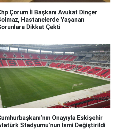
Chp Çorum İl Başkanı Avukat Dinçer
Solmaz, Hastanelerde Yaşanan
Sorunlara Dikkat Çekti
Cumhurbaşkanı’nın Onayıyla Eskişehir
Atatürk Stadyumu’nun İsmi Değiştirildi