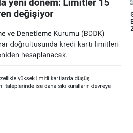
da yeni dönem: Limitler 15
ren değişiyor
Z
me ve Denetleme Kurumu (BDDK)
rar doğrultusunda kredi kartı limitleri
yeniden hesaplanacak.
zellikle yüksek limitli kartlarda düşüş
mı taleplerinde ise daha sıkı kuralların devreye
 günü başlıyor
ı süre 15 Şubat’ta sona eriyor. Pazartesi
rtı limitleri yeni düzenlemeye göre güncellenecek.