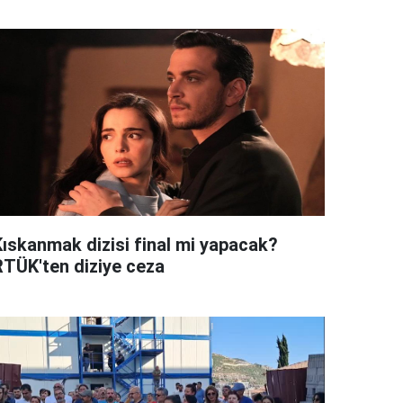
Kıskanmak dizisi final mi yapacak?
RTÜK'ten diziye ceza