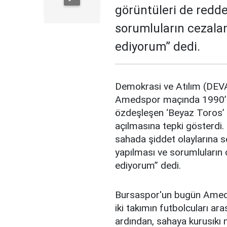
görüntüleri de redde
sorumluların cezalan
ediyorum” dedi.
Demokrasi ve Atılım (DEVA
Amedspor maçında 1990’lı 
özdeşleşen ‘Beyaz Toros’ v
açılmasına tepki gösterdi.
sahada şiddet olaylarına s
yapılması ve sorumluların c
ediyorum” dedi.
Bursaspor'un bugün Ameds
iki takımın futbolcuları ar
ardından, sahaya kurusıkı me