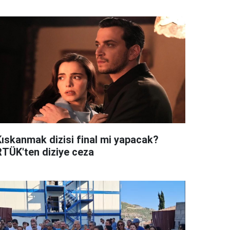
Kıskanmak dizisi final mi yapacak?
RTÜK'ten diziye ceza