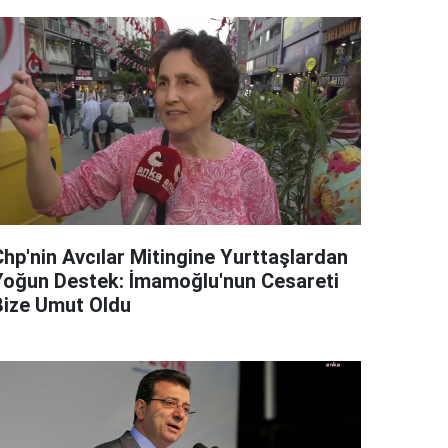
Chp'nin Avcılar Mitingine Yurttaşlardan
Yoğun Destek: İmamoğlu'nun Cesareti
Bize Umut Oldu