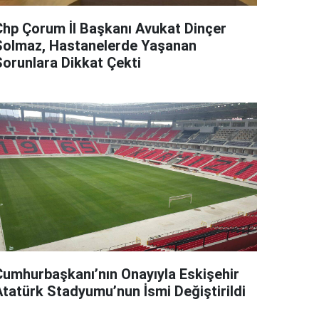
Chp Çorum İl Başkanı Avukat Dinçer
Solmaz, Hastanelerde Yaşanan
Sorunlara Dikkat Çekti
Cumhurbaşkanı’nın Onayıyla Eskişehir
Atatürk Stadyumu’nun İsmi Değiştirildi