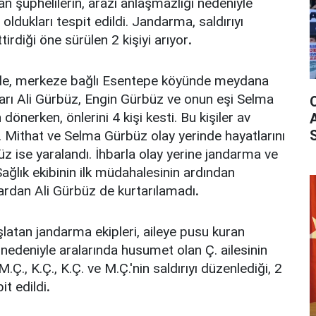
yan şüphelilerin, arazi anlaşmazlığı nedeniyle
oldukları tespit edildi. Jandarma, saldırıyı
irdiği öne sürülen 2 kişiyi arıyor
.
nde, merkeze bağlı Esentepe köyünde meydana
ları Ali Gürbüz, Engin Gürbüz ve onun eşi Selma
önerken, önlerini 4 kişi kesti. Bu kişiler av
ti. Mithat ve Selma Gürbüz olay yerinde hayatlarını
üz ise yaralandı. İhbarla olay yerine jandarma ve
 Sağlık ekibinin ilk müdahalesinin ardından
lardan Ali Gürbüz de kurtarılamadı
.
şlatan jandarma ekipleri, aileye pusu kuran
ı nedeniyle aralarında husumet olan Ç. ailesinin
M.Ç., K.Ç., K.Ç. ve M.Ç.'nin saldırıyı düzenlediği, 2
it edildi
.