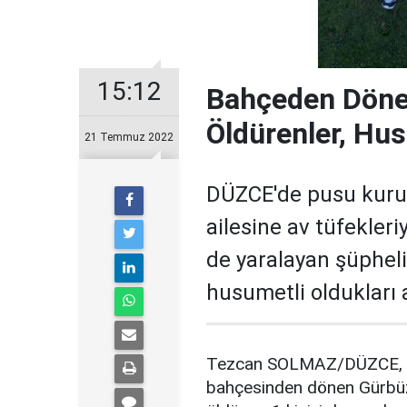
15:12
Bahçeden Dönen
Öldürenler, Hus
21 Temmuz 2022
DÜZCE'de pusu kuru
ailesine av tüfekleriy
de yaralayan şüpheli
husumetli oldukları a
Tezcan SOLMAZ/DÜZCE, (D
bahçesinden dönen Gürbüz a