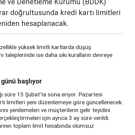
me ve Denetleme Kurumu (BDDK)
rar doğrultusunda kredi kartı limitleri
yeniden hesaplanacak.
zellikle yüksek limitli kartlarda düşüş
mı taleplerinde ise daha sıkı kuralların devreye
 günü başlıyor
ı süre 15 Şubat’ta sona eriyor. Pazartesi
rtı limitleri yeni düzenlemeye göre güncellenecek.
ını yenilemeleri ve müşterilerin gelir teyidini
erçekleştirmeleri için ayrıca 3 ay süre verildi.
arının toplam limit hesabında olumsuz