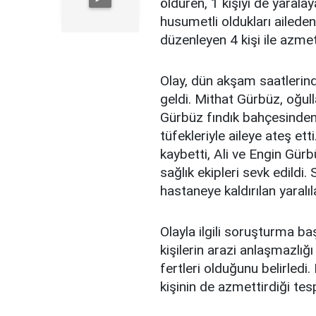
öldüren, 1 kişiyi de yarala
husumetli oldukları aileden 
düzenleyen 4 kişi ile azmett
Olay, dün akşam saatleri
geldi. Mithat Gürbüz, oğul
Gürbüz fındık bahçesinden d
tüfekleriyle aileye ateş et
kaybetti, Ali ve Engin Gürb
sağlık ekipleri sevk edildi.
hastaneye kaldırılan yaralı
Olayla ilgili soruşturma ba
kişilerin arazi anlaşmazlığ
fertleri olduğunu belirledi. 
kişinin de azmettirdiği tesp