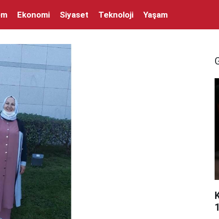
em
Ekonomi
Siyaset
Teknoloji
Yaşam