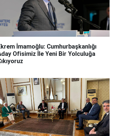
Ekrem İmamoğlu: Cumhurbaşkanlığı
day Ofisimiz İle Yeni Bir Yolculuğa
Çıkıyoruz