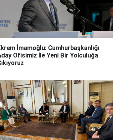
Ekrem İmamoğlu: Cumhurbaşkanlığı
day Ofisimiz İle Yeni Bir Yolculuğa
Çıkıyoruz