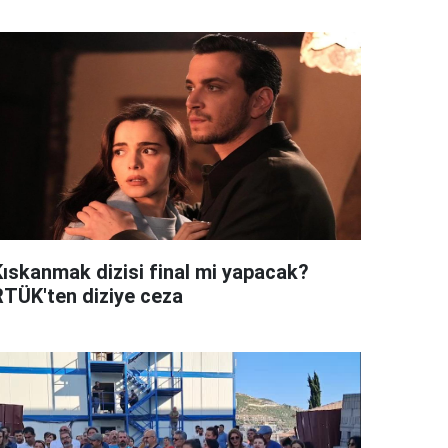
Kıskanmak dizisi final mi yapacak?
RTÜK'ten diziye ceza