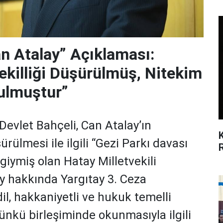
an Atalay” Açıklaması:
ekilliği Düşürülmüş, Nitekim
Bulmuştur”
evlet Bahçeli, Can Atalay’ın
ürülmesi ile ilgili “Gezi Parkı davası
ymiş olan Hatay Milletvekili
y hakkında Yargıtay 3. Ceza
dil, hakkaniyetli ve hukuk temelli
nkü birleşiminde okunmasıyla ilgili