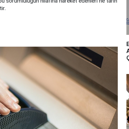
u sorumluluğun hilafına hareket edenleri ne tarih
ir.
A