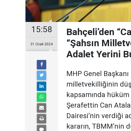
15:58
Bahçeli’den “C
“Şahsın Milletv
31 Ocak 2024
Adalet Yerini 
MHP Genel Başkanı D
milletvekilliğinin düş
kapsamında hüküm gi
Şerafettin Can Atala
Dairesi’nin verdiği a
kararın, TBMM’nin dü