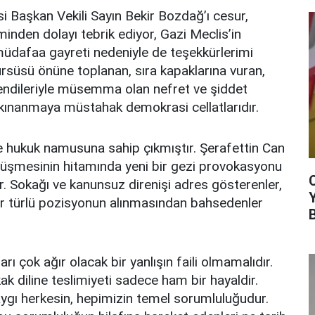
si Başkan Vekili Sayın Bekir Bozdağ’ı cesur,
iminden dolayı tebrik ediyor, Gazi Meclis’in
müdafaa gayreti nedeniyle de teşekkürlerimi
rsüsü önüne toplanan, sıra kapaklarına vuran,
kendileriyle müsemma olan nefret ve şiddet
 kınanmaya müstahak demokrasi cellatlarıdır.
e hukuk namusuna sahip çıkmıştır. Şerafettin Can
n düşmesinin hitamında yeni bir gezi provokasyonu
r. Sokağı ve kanunsuz direnişi adres gösterenler,
er türlü pozisyonun alınmasından bahsedenler
rı çok ağır olacak bir yanlışın faili olmamalıdır.
ak diline teslimiyeti sadece ham bir hayaldir.
gı herkesin, hepimizin temel sorumluluğudur.