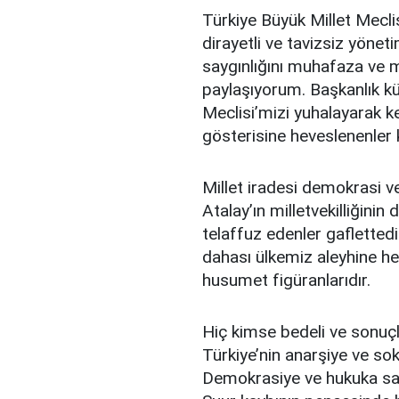
Türkiye Büyük Millet Mecli
dirayetli ve tavizsiz yönet
saygınlığını muhafaza ve 
paylaşıyorum. Başkanlık kü
Meclisi’mizi yuhalayarak 
gösterisine heveslenenler
Millet iradesi demokrasi v
Atalay’ın milletvekilliğini
telaffuz edenler gaflettedi
dahası ülkemiz aleyhine h
husumet figüranlarıdır.
Hiç kimse bedeli ve sonuçla
Türkiye’nin anarşiye ve sok
Demokrasiye ve hukuka say