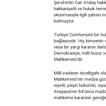
Şerafettin Can Atalay hakkı
hakkaniyetli ve hukuk teme
okunmasıyla ilgili şahsın mi
bulmuştur.
Türkiye Cumhuriyeti bir hu
bağlayıcıdır. Hiç kimsenin
veya bir yargı kararını da
Demokrasiye, milli huzur 
Mahkemesi’dir.
Milli iradenin tecelligahı 
Mahkemesi’nin medya gücünü
niyetli, peşin hükümlü, siy
Anayasa’nın 84’üncü maddes
mahkeme kararının gereğin