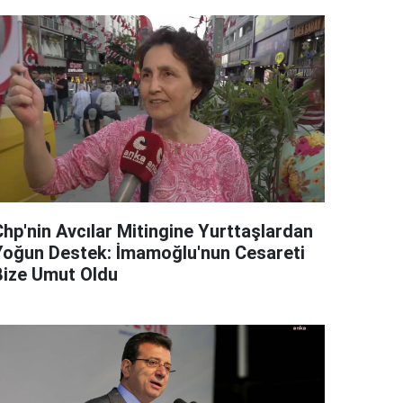
Chp'nin Avcılar Mitingine Yurttaşlardan
Yoğun Destek: İmamoğlu'nun Cesareti
Bize Umut Oldu