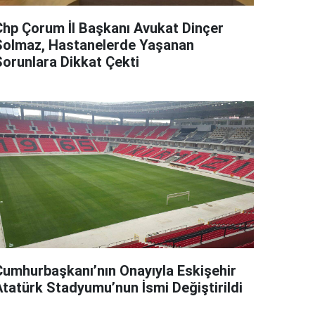
Chp Çorum İl Başkanı Avukat Dinçer
Solmaz, Hastanelerde Yaşanan
Sorunlara Dikkat Çekti
Cumhurbaşkanı’nın Onayıyla Eskişehir
Atatürk Stadyumu’nun İsmi Değiştirildi