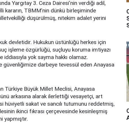
nda Yargıtay 3. Ceza Dairesi’nin verdiği adil,
lli kararın, TBMM’nin dünkü birleşiminde
lletvekilliği düşürülmüş, nitekim adalet yerini
kuk devletidir. Hukukun üstünlüğü herkes için
 suç işleme özgürlüğü, suçluyu koruma imtiyazı
rbe iddiasıyla yok sayma hakkı olamaz.
ve güvenliğimize darbeye tevessül eden Anayasa
olan Türkiye Büyük Millet Meclisi, Anayasa
 arkasına alarak ilerlettiği vesayetçi, art
asi hüviyetli sakat ve sancılı tutumunu reddetmiş,
inin ikinci fıkrası çerçevesinde kesinleşmiş
i yapmıştır.