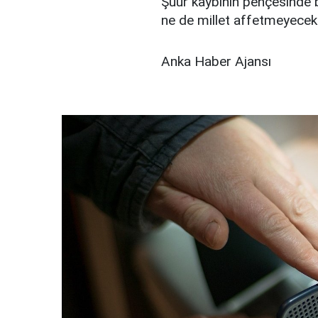
Şuur kaybının pençesinde b
ne de millet affetmeyecekt
Anka Haber Ajansı