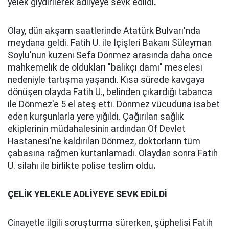
yelek giydirilerek adliyeye sevk edildi
.
Olay, dün akşam saatlerinde Atatürk Bulvarı'nda
meydana geldi. Fatih U. ile İçişleri Bakanı Süleyman
Soylu'nun kuzeni Sefa Dönmez arasında daha önce
mahkemelik de oldukları "balıkçı damı" meselesi
nedeniyle tartışma yaşandı. Kısa sürede kavgaya
dönüşen olayda Fatih U., belinden çıkardığı tabanca
ile Dönmez'e 5 el ateş etti. Dönmez vücuduna isabet
eden kurşunlarla yere yığıldı. Çağırılan sağlık
ekiplerinin müdahalesinin ardından Of Devlet
Hastanesi'ne kaldırılan Dönmez, doktorların tüm
çabasına rağmen kurtarılamadı. Olaydan sonra Fatih
U. silahı ile birlikte polise teslim oldu
.
ÇELİK YELEKLE ADLİYEYE SEVK EDİLDİ
Cinayetle ilgili soruşturma sürerken, şüphelisi Fatih