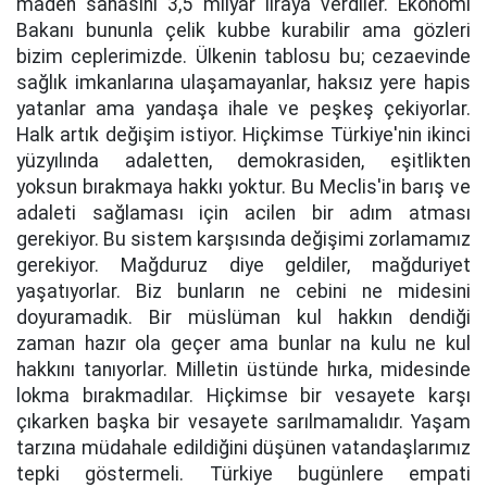
maden sahasını 3,5 milyar liraya verdiler. Ekonomi
Bakanı bununla çelik kubbe kurabilir ama gözleri
bizim ceplerimizde. Ülkenin tablosu bu; cezaevinde
sağlık imkanlarına ulaşamayanlar, haksız yere hapis
yatanlar ama yandaşa ihale ve peşkeş çekiyorlar.
Halk artık değişim istiyor. Hiçkimse Türkiye'nin ikinci
yüzyılında adaletten, demokrasiden, eşitlikten
yoksun bırakmaya hakkı yoktur. Bu Meclis'in barış ve
adaleti sağlaması için acilen bir adım atması
gerekiyor. Bu sistem karşısında değişimi zorlamamız
gerekiyor. Mağduruz diye geldiler, mağduriyet
yaşatıyorlar. Biz bunların ne cebini ne midesini
doyuramadık. Bir müslüman kul hakkın dendiği
zaman hazır ola geçer ama bunlar na kulu ne kul
hakkını tanıyorlar. Milletin üstünde hırka, midesinde
lokma bırakmadılar. Hiçkimse bir vesayete karşı
çıkarken başka bir vesayete sarılmamalıdır. Yaşam
tarzına müdahale edildiğini düşünen vatandaşlarımız
tepki göstermeli. Türkiye bugünlere empati