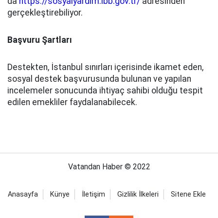
da
https://sosyalyardim.ibb.gov.tr/
adresinden
gerçekleştirebiliyor.
Başvuru Şartları
Destekten, İstanbul sınırları içerisinde ikamet eden,
sosyal destek başvurusunda bulunan ve yapılan
incelemeler sonucunda ihtiyaç sahibi olduğu tespit
edilen emekliler faydalanabilecek.
Vatandan Haber © 2022
Anasayfa
Künye
İletişim
Gizlilik İlkeleri
Sitene Ekle