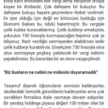
kredi kartı limitinden bile vergi alma fikriyatını ortaya
koyan bir iktidardır. Çok dahiyane bir buluştur. Bu
dahiyane buluşu hayata geçirenlere Nobel verilmeli.
En iyisi olduğu için değil en kötüsünü bulduğu için
Ekonomi Bakanı bu ödülü haketmiştir. Bu vergiyle
çelik kubbe kuracaklarmış. Çelik kubbeyi emekçinin,
yoksulun 750 lirasıyla kurmayacağını hepimiz çok iyi
biliyoruz. Rant verdiğin sermayeden alabilirsen belki
çelik kubbeyi kurabilirsin. Emekçinin 750 lirasıyla olsa
olsa sermayeye peşkeş çekilecek bir vergi indirimi
yapabilirsiniz. Bu karardan bir an önce vazgeçilmeli.
"Biz bunların ne cebini ne midesini doyuramadık"
Tasarruf diyerek öğrencilerin servisini kaldırıyorlar,
okullardaki temizlik görevlilerini kaldırıyorlar ama çok
sevdikleri firmalara ihale vermeye devam ediyorlar.
Bir yandaş holdinge piyasa değeri 100 milyar olan bir