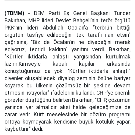
(TBMM) -
DEM Parti Eş Genel Başkanı Tuncer
Bakırhan, MHP lideri Devlet Bahçeli’nin terör örgütü
PKK’nın lideri Abdullah Öcalan’a “terörün bittiği
örgütün tasfiye edileceğini tek taraflı ilan etsin”
çağrısına, "Biz de Öcalan'ın ne diyeceğini merak
ediyoruz, tecridi kaldırın" yanıtını verdi. Bakırhan,
"Kürtler iktidarla anlaştı yargısından kurtulmak
lazım.Kimseyle kapalı kapılar arkasında
konuştuğumuz da yok. "Kürtler iktidarla anlaştı"
diyenler oluşabilecek diyalog zeminin önüne bariyer
koyarak bu ülkenin çözümsüz bir şekilde devam
etmesini istiyorlar" ifadelerini kullandı. CHP'ye önemli
görevler düştüğünü belirten Bakırhan, "CHP, çözümün
yanında yer almalıdır aksi halde geleceğimize de
zarar verir. Kürt meselesinde bir çözüm programı
ortaya koymayarak kendisine büyük kötülük yapar,
kaybettirir" dedi.