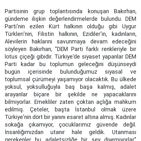
Partisinin grup toplantısında konuşan Bakırhan,
gündeme ilişkin değerlendirmelerde bulundu. DEM
Parti'nin ezilen Kürt halkının olduğu gibi Uygur
Türkleri'nin, Filistin halkının, Ezidiler'in, kadınların,
Alevilerin haklarını savunmaya devam edeceğini
söyleyen Bakırhan, "DEM Parti farklı renkleriyle bir
lotus çiçeği gibidir. Türkiye'de siyaset yapanlar DEM
Parti kadar bu toplumun geleceğini düşünseydi
bugün içerisinde bulunduğumuz siyasal ve
toplumsal çürümeyi yaşamıyor olacaktık. Bu ülkede
yoksul, yoksulluğuyla baş başa kalmış, adalet
arayanlar biçare bir şekilde ne yapacaklarını
bilmiyorlar. Emekliler zaten çoktan açlığa mahkum
edilmiş. Çeteler, başta İstanbul olmak üzere
Türkiye'nin dört bir yanını esaret altına almış. Kadınlar
sokağa çıkamıyor, çocuklarımız güvende değil.
İnsanlığımızdan utanır hale geldik. Utanması
gerekenler bu adaletsizliğe bir şey diyemiyorlar"