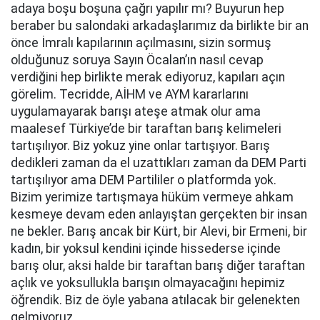
adaya boşu boşuna çağrı yapılır mı? Buyurun hep
beraber bu salondaki arkadaşlarımız da birlikte bir an
önce İmralı kapılarının açılmasını, sizin sormuş
olduğunuz soruya Sayın Öcalan’ın nasıl cevap
verdiğini hep birlikte merak ediyoruz, kapıları açın
görelim. Tecridde, AİHM ve AYM kararlarını
uygulamayarak barışı ateşe atmak olur ama
maalesef Türkiye’de bir taraftan barış kelimeleri
tartışılıyor. Biz yokuz yine onlar tartışıyor. Barış
dedikleri zaman da el uzattıkları zaman da DEM Parti
tartışılıyor ama DEM Partililer o platformda yok.
Bizim yerimize tartışmaya hüküm vermeye ahkam
kesmeye devam eden anlayıştan gerçekten bir insan
ne bekler. Barış ancak bir Kürt, bir Alevi, bir Ermeni, bir
kadın, bir yoksul kendini içinde hissederse içinde
barış olur, aksi halde bir taraftan barış diğer taraftan
açlık ve yoksullukla barışın olmayacağını hepimiz
öğrendik. Biz de öyle yabana atılacak bir gelenekten
gelmiyoruz.