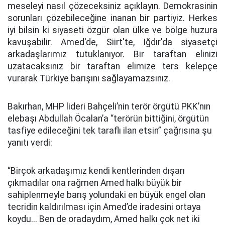
meseleyi nasıl çözeceksiniz açıklayın. Demokrasinin
sorunları çözebileceğine inanan bir partiyiz. Herkes
iyi bilsin ki siyaseti özgür olan ülke ve bölge huzura
kavuşabilir. Amed'de, Siirt'te, Iğdır'da siyasetçi
arkadaşlarımız tutuklanıyor. Bir taraftan elinizi
uzatacaksınız bir taraftan elimize ters kelepçe
vurarak Türkiye barışını sağlayamazsınız.
Bakırhan, MHP lideri Bahçeli’nin terör örgütü PKK’nın
elebaşı Abdullah Öcalan’a “terörün bittiğini, örgütün
tasfiye edileceğini tek taraflı ilan etsin” çağrısına şu
yanıtı verdi:
“Birçok arkadaşımız kendi kentlerinden dışarı
çıkmadılar ona rağmen Amed halkı büyük bir
sahiplenmeyle barış yolundaki en büyük engel olan
tecridin kaldırılması için Amed’de iradesini ortaya
koydu... Ben de oradaydım, Amed halkı çok net iki