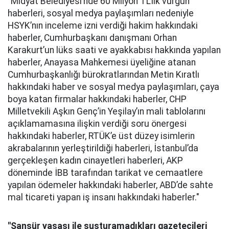
"Midyat Belediyesi’nde 60 Milyon TL'lik vurgun
haberleri, sosyal medya paylaşımları nedeniyle
HSYK’nın inceleme izni verdiği hakim hakkındaki
haberler, Cumhurbaşkanı danışmanı Orhan
Karakurt’un lüks saati ve ayakkabısı hakkında yapılan
haberler, Anayasa Mahkemesi üyeliğine atanan
Cumhurbaşkanlığı bürokratlarından Metin Kıratlı
hakkındaki haber ve sosyal medya paylaşımları, çaya
boya katan firmalar hakkındaki haberler, CHP
Milletvekili Aşkın Genç’in Yeşilay’ın mali tablolarını
açıklamamasına ilişkin verdiği soru önergesi
hakkındaki haberler, RTÜK’e üst düzey isimlerin
akrabalarının yerleştirildiği haberleri, İstanbul’da
gerçekleşen kadın cinayetleri haberleri, AKP
döneminde İBB tarafından tarikat ve cemaatlere
yapılan ödemeler hakkındaki haberler, ABD’de sahte
mal ticareti yapan iş insanı hakkındaki haberler."
''Sansür yasası ile susturamadıkları gazetecileri