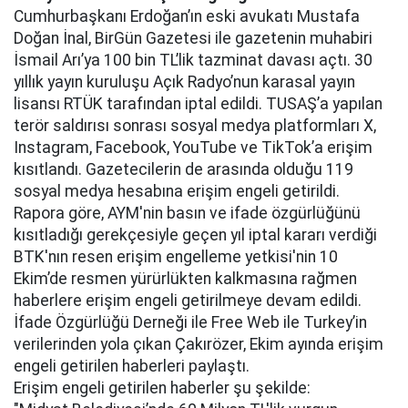
Cumhurbaşkanı Erdoğan’ın eski avukatı Mustafa
Doğan İnal, BirGün Gazetesi ile gazetenin muhabiri
İsmail Arı’ya 100 bin TL’lik tazminat davası açtı. 30
yıllık yayın kuruluşu Açık Radyo’nun karasal yayın
lisansı RTÜK tarafından iptal edildi. TUSAŞ’a yapılan
terör saldırısı sonrası sosyal medya platformları X,
Instagram, Facebook, YouTube ve TikTok’a erişim
kısıtlandı. Gazetecilerin de arasında olduğu 119
sosyal medya hesabına erişim engeli getirildi.
Rapora göre, AYM'nin basın ve ifade özgürlüğünü
kısıtladığı gerekçesiyle geçen yıl iptal kararı verdiği
BTK'nın resen erişim engelleme yetkisi'nin 10
Ekim’de resmen yürürlükten kalkmasına rağmen
haberlere erişim engeli getirilmeye devam edildi.
İfade Özgürlüğü Derneği ile Free Web ile Turkey’in
verilerinden yola çıkan Çakırözer, Ekim ayında erişim
engeli getirilen haberleri paylaştı.
Erişim engeli getirilen haberler şu şekilde: