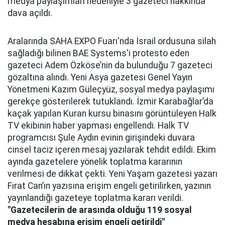
medya paylaşımları nedeniyle 3 gazeteci hakkında
dava açıldı.
Aralarında SAHA EXPO Fuarı'nda İsrail ordusuna silah
sağladığı bilinen BAE Systems'i protesto eden
gazeteci Adem Özköse’nin da bulunduğu 7 gazeteci
gözaltına alındı. Yeni Asya gazetesi Genel Yayın
Yönetmeni Kazım Güleçyüz, sosyal medya paylaşımı
gerekçe gösterilerek tutuklandı. İzmir Karabağlar’da
kaçak yapılan Kuran kursu binasını görüntüleyen Halk
TV ekibinin haber yapması engellendi. Halk TV
programcısı Şule Aydın evinin girişindeki duvara
cinsel taciz içeren mesaj yazılarak tehdit edildi. Ekim
ayında gazetelere yönelik toplatma kararının
verilmesi de dikkat çekti. Yeni Yaşam gazetesi yazarı
Fırat Can’ın yazısına erişim engeli getirilirken, yazının
yayınlandığı gazeteye toplatma kararı verildi.
"Gazetecilerin de arasında olduğu 119 sosyal
medya hesabına erişim engeli getirildi"