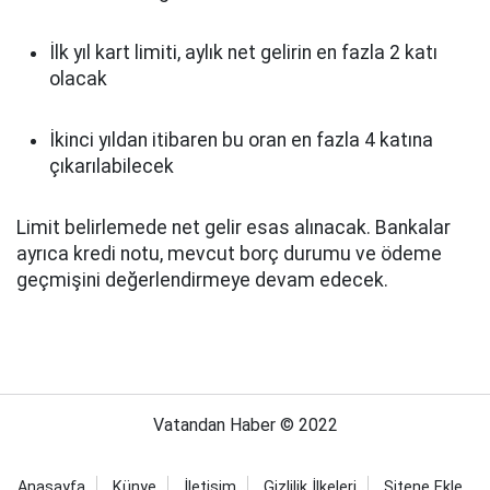
İlk yıl kart limiti, aylık net gelirin en fazla 2 katı
olacak
İkinci yıldan itibaren bu oran en fazla 4 katına
çıkarılabilecek
Limit belirlemede net gelir esas alınacak. Bankalar
ayrıca kredi notu, mevcut borç durumu ve ödeme
geçmişini değerlendirmeye devam edecek.
Vatandan Haber © 2022
Anasayfa
Künye
İletişim
Gizlilik İlkeleri
Sitene Ekle