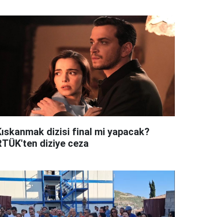
Kıskanmak dizisi final mi yapacak?
RTÜK'ten diziye ceza