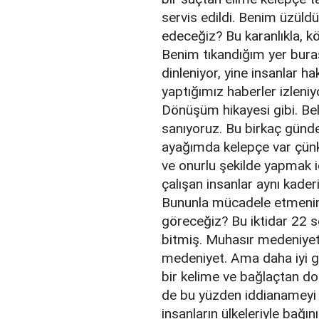
servis edildi. Benim üzüld
edeceğiz? Bu karanlıkla, k
Benim tıkandığım yer bura
dinleniyor, yine insanlar ha
yaptığımız haberler izleniy
Dönüşüm hikayesi gibi. Be
sanıyoruz. Bu birkaç günd
ayağımda kelepçe var çünk
ve onurlu şekilde yapmak i
çalışan insanlar aynı kader
Bununla mücadele etmenin 
göreceğiz? Bu iktidar 22 s
bitmiş. Muhasır medeniyet 
medeniyet. Ama daha iyi g
bir kelime ve bağlaçtan dol
de bu yüzden iddianameyi y
insanların ülkeleriyle bağı