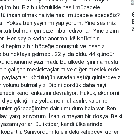
üğüm bu. Biz bu kötülükle nasıl mücadele
ötü insan olmak haliyle nasıl mücadele edeceğiz?
sı. Yoksa ben yayınımı yapıyorum. Yine sesimiz
Z
kikati bulmak için bize itibar ediyorlar. Yine bizim
or. Her şey o kadar anormal ki! Kafka’nın
lki hepimiz bir böceğe dönüştük ve insanız
e bu noktaya gelmedi. 22 yılda oldu. 44 gündür
ü iddianame yazılmadı. Bu ülkede işini namuslu
çin çalışan meslektaşlarım ve diğer mesleklerde
i paylaştılar. Kötülüğün sıradanlaştığı günlerdeyiz.
yolunu bulmalıyız. Dibini gördük daha neyi
enedir kendi enkazını devralıyor. Hukuk, ekonomi
diye çıktığımız yolda ne muhasırlık kaldı ne
ünler göreceğimize dair umudum hala var. Ben
ayı yargılanıyorum. İzahı olmayan bir dosya. Belki
azamıyorlar. Bu iktidar, kendi ülkelerinde
nı koparttı. Sanıyordum ki elindeki kelepçeyi gören