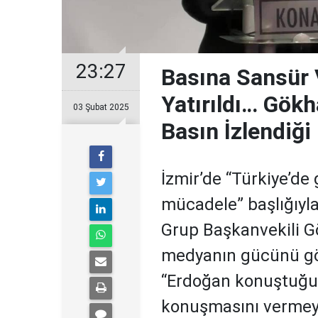
23:27
Basına Sansür
Yatırıldı… Gökh
03 Şubat 2025
Basın İzlendiği 
İzmir’de “Türkiye’de
mücadele” başlığıy
Grup Başkanvekili G
medyanın gücünü gör
“Erdoğan konuştuğu
konuşmasını vermeye