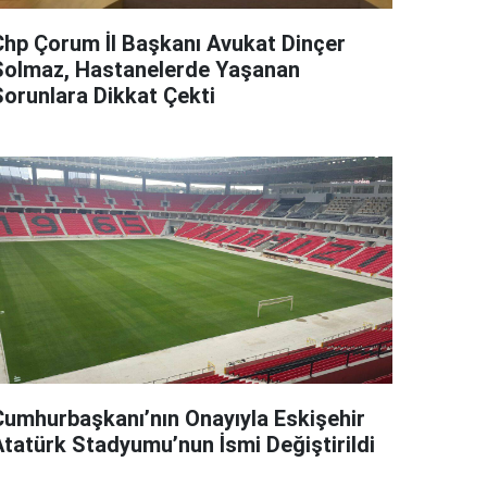
Chp Çorum İl Başkanı Avukat Dinçer
Solmaz, Hastanelerde Yaşanan
Sorunlara Dikkat Çekti
Cumhurbaşkanı’nın Onayıyla Eskişehir
Atatürk Stadyumu’nun İsmi Değiştirildi