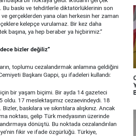
bambaşka bir noktaya geldi. İktidarın gerçek
Bu baskı ve tehditlerle diktatörlüklerinin son
n ve gerçeklerden yana olan herkesin her zaman
rçeklere kelepçe vurulamaz. Bir kez daha
tek başına, ya hep beraber ya hiçbirimiz.”
dece bizler değiliz”
ların, toplumu cezalandırmak anlamına geldiğini
Cemiyeti Başkanı Gappi, şu ifadeleri kullandı:
için bir yaşam biçimi. Bir ayda 14 gazeteci
15 oldu. 17 meslektaşımız cezaevindeydi. 18
izler, baskılara ve sıkıntılara alışkınız. Ancak
şma noktası, gelip Türk medyasının üzerinde
alandırmaya dönüştü. Bu noktada cezalandırılan
ye’nin fikir ve ifade özgürlüğü. Türkiye,