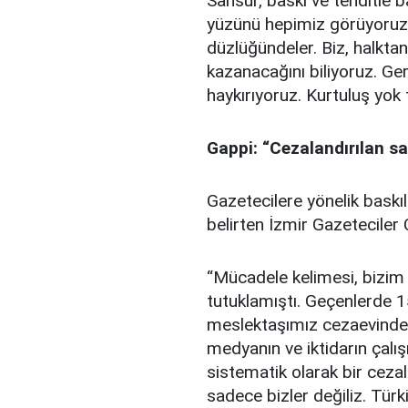
Sansür, baskı ve tehditle 
yüzünü hepimiz görüyoruz. 
düzlüğündeler. Biz, halkta
kazanacağını biliyoruz. Ge
haykırıyoruz. Kurtuluş yok 
Gappi: “Cezalandırılan sa
Gazetecilere yönelik baskı
belirten İzmir Gazeteciler 
“Mücadele kelimesi, bizim 
tutuklamıştı. Geçenlerde 
meslektaşımız cezaevinde. B
medyanın ve iktidarın çalı
sistematik olarak bir cez
sadece bizler değiliz. Türki