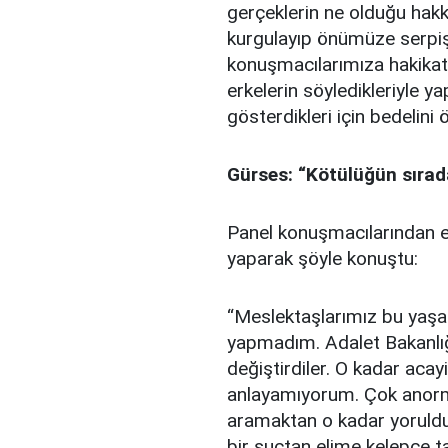
gerçeklerin ne olduğu hakkı
kurgulayıp önümüze serpişt
konuşmacılarımıza hakikat 
erkelerin söyledikleriyle 
gösterdikleri için bedelin
Gürses: “Kötülüğün sırad
Panel konuşmacılarından e
yaparak şöyle konuştu:
“Meslektaşlarımız bu yaşad
yapmadım. Adalet Bakanlığ
değiştirdiler. O kadar acay
anlayamıyorum. Çok anorm
aramaktan o kadar yoruldu
bir suçtan elime kelepçe t