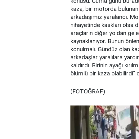
konusu. Cuma günü burada 1
kaza, bir motorda bulunan
arkadaşımız yaralandı. Mot
nihayetinde kaskları olsa d
araçların diğer yoldan ge
kaynaklanıyor. Bunun önlen
konulmalı. Gündüz olan k
arkadaşlar yaralılara yard
kaldırdı. Birinin ayağı kırı
ölümlü bir kaza olabilirdi"
(FOTOĞRAF)