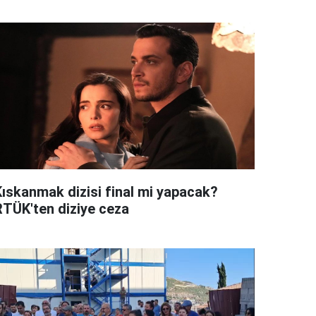
Kıskanmak dizisi final mi yapacak?
RTÜK'ten diziye ceza