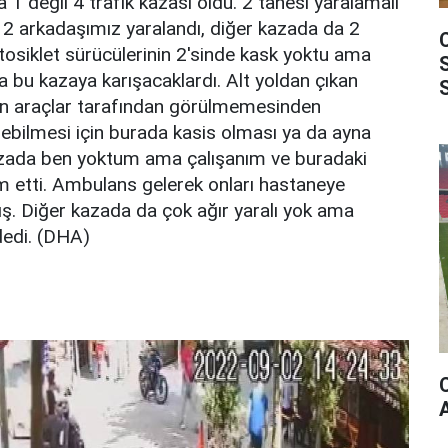
 değil 4 trafik kazası oldu. 2 tanesi yaralamalı
 2 arkadaşımız yaralandı, diğer kazada da 2
osiklet sürücülerinin 2'sinde kask yoktu ama
a bu kazaya karışacaklardı. Alt yoldan çıkan
len araçlar tarafından görülmemesinden
ebilmesi için burada kasis olması ya da ayna
azada ben yoktum ama çalışanım ve buradaki
ım etti. Ambulans gelerek onları hastaneye
lmış. Diğer kazada da çok ağır yaralı yok ama
 dedi. (DHA)