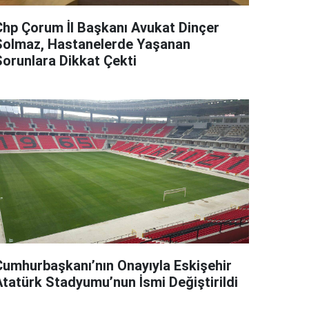
Chp Çorum İl Başkanı Avukat Dinçer
Solmaz, Hastanelerde Yaşanan
Sorunlara Dikkat Çekti
Cumhurbaşkanı’nın Onayıyla Eskişehir
Atatürk Stadyumu’nun İsmi Değiştirildi