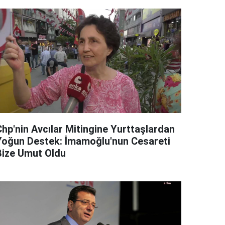
Chp'nin Avcılar Mitingine Yurttaşlardan
Yoğun Destek: İmamoğlu'nun Cesareti
Bize Umut Oldu