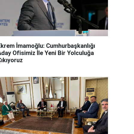
Ekrem İmamoğlu: Cumhurbaşkanlığı
day Ofisimiz İle Yeni Bir Yolculuğa
Çıkıyoruz