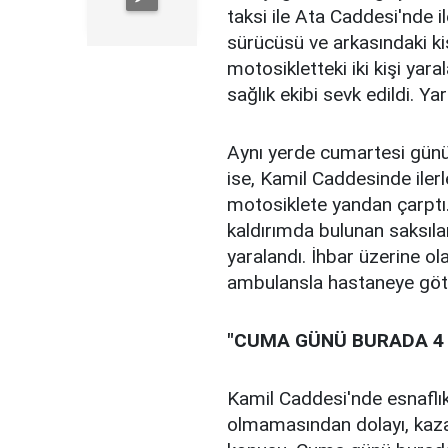
taksi ile Ata Caddesi'nde 
sürücüsü ve arkasındaki k
motosikletteki iki kişi yara
sağlık ekibi sevk edildi. Y
Aynı yerde cumartesi günü
ise, Kamil Caddesinde iler
motosiklete yandan çarptı.
kaldırımda bulunan saksılar
yaralandı. İhbar üzerine olay
ambulansla hastaneye gö
"CUMA GÜNÜ BURADA 4 
Kamil Caddesi'nde esnaflı
olmamasından dolayı, kaza