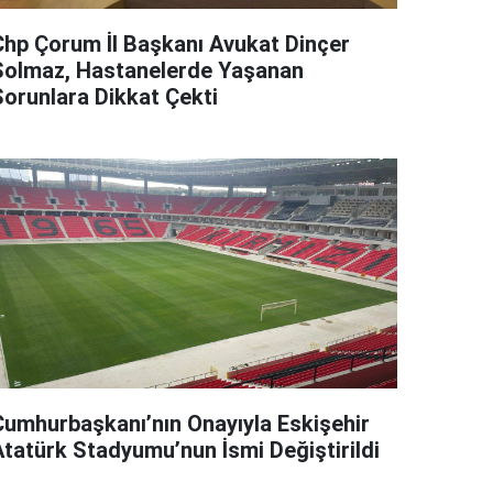
Chp Çorum İl Başkanı Avukat Dinçer
Solmaz, Hastanelerde Yaşanan
Sorunlara Dikkat Çekti
Cumhurbaşkanı’nın Onayıyla Eskişehir
Atatürk Stadyumu’nun İsmi Değiştirildi