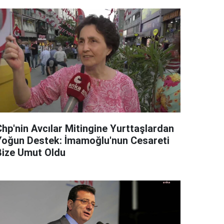
Chp'nin Avcılar Mitingine Yurttaşlardan
Yoğun Destek: İmamoğlu'nun Cesareti
Bize Umut Oldu