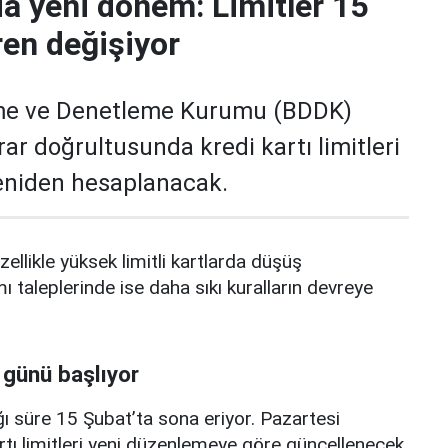
da yeni dönem: Limitler 15
ren değişiyor
me ve Denetleme Kurumu (BDDK)
rar doğrultusunda kredi kartı limitleri
yeniden hesaplanacak.
zellikle yüksek limitli kartlarda düşüş
mı taleplerinde ise daha sıkı kuralların devreye
 günü başlıyor
ı süre 15 Şubat’ta sona eriyor. Pazartesi
rtı limitleri yeni düzenlemeye göre güncellenecek.