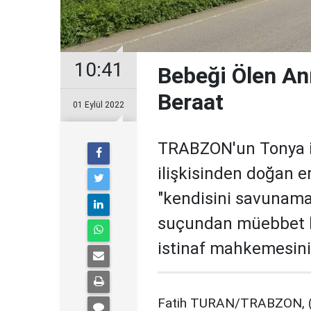
10:41
Bebeği Ölen A
Beraat
01 Eylül 2022
TRABZON'un Tonya ilçe
ilişkisinden doğan e
"kendisini savunama
suçundan müebbet hap
istinaf mahkemesinin
Fatih TURAN/TRABZON, (D