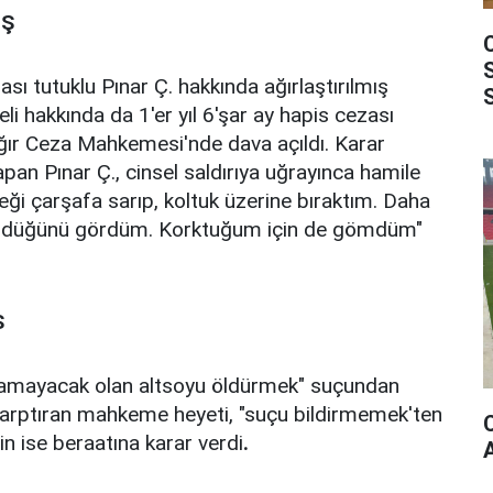
ÜŞ
sı tutuklu Pınar Ç. hakkında ağırlaştırılmış
i hakkında da 1'er yıl 6'şar ay hapis cezası
Ağır Ceza Mahkemesi'nde dava açıldı. Karar
n Pınar Ç., cinsel saldırıya uğrayınca hamile
eği çarşafa sarıp, koltuk üzerine bıraktım. Daha
ldüğünü gördüm. Korktuğum için de gömdüm"
S
vunamayacak olan altsoyu öldürmek" suçundan
arptıran mahkeme heyeti, "suçu bildirmemek'ten
in ise beraatına karar verdi
.