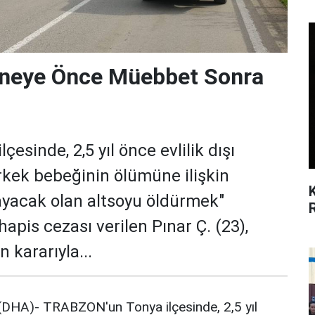
nneye Önce Müebbet Sonra
sinde, 2,5 yıl önce evlilik dışı
rkek bebeğinin ölümüne ilişkin
yacak olan altsoyu öldürmek"
is cezası verilen Pınar Ç. (23),
 kararıyla...
HA)- TRABZON'un Tonya ilçesinde, 2,5 yıl