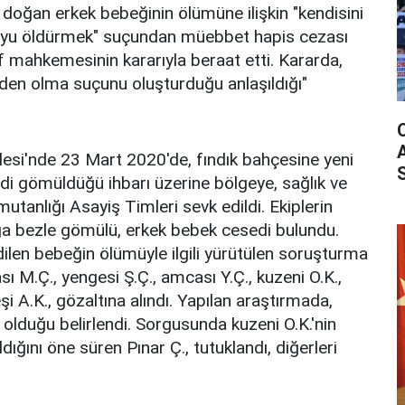
en doğan erkek bebeğinin ölümüne ilişkin "kendisini
yu öldürmek" suçundan müebbet hapis cezası
naf mahkemesinin kararıyla beraat etti. Kararda,
den olma suçunu oluşturduğu anlaşıldığı"
lesi'nde 23 Mart 2020'de, fındık bahçesine yeni
 gömüldüğü ihbarı üzerine bölgeye, sağlık ve
tanlığı Asayiş Timleri sevk edildi. Ekiplerin
ğa bezle gömülü, erkek bebek cesedi bulundu.
ilen bebeğin ölümüyle ilgili yürütülen soruşturma
ı M.Ç., yengesi Ş.Ç., amcası Y.Ç., kuzeni O.K.,
şi A.K., gözaltına alındı. Yapılan araştırmada,
 olduğu belirlendi. Sorgusunda kuzeni O.K.'nin
dığını öne süren Pınar Ç., tutuklandı, diğerleri