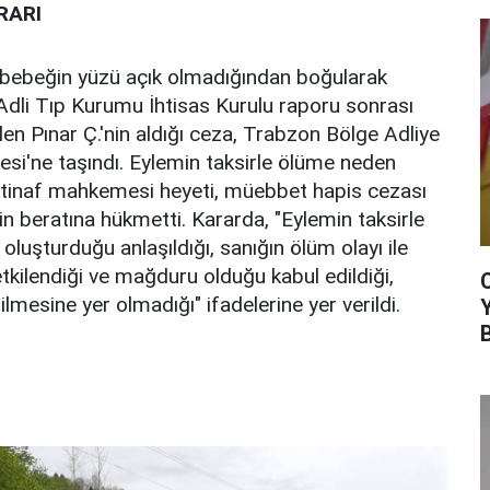
RARI
 bebeğin yüzü açık olmadığından boğularak
Adli Tıp Kurumu İhtisas Kurulu raporu sonrası
en Pınar Ç.'nin aldığı ceza, Trabzon Bölge Adliye
si'ne taşındı. Eylemin taksirle ölüme neden
stinaf mahkemesi heyeti, müebbet hapis cezası
nin beratına hükmetti. Kararda, "Eylemin taksirle
uşturduğu anlaşıldığı, sanığın ölüm olayı ile
etkilendiği ve mağduru olduğu kabul edildiği,
mesine yer olmadığı" ifadelerine yer verildi.