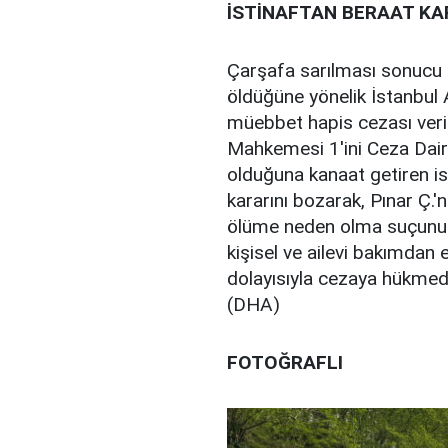
İSTİNAFTAN BERAAT KA
Çarşafa sarılması sonucu
öldüğüne yönelik İstanbul 
müebbet hapis cezası veril
Mahkemesi 1'ini Ceza Daire
olduğuna kanaat getiren i
kararını bozarak, Pınar Ç.'
ölüme neden olma suçunu ol
kişisel ve ailevi bakımdan 
dolayısıyla cezaya hükmedil
(DHA)
FOTOĞRAFLI