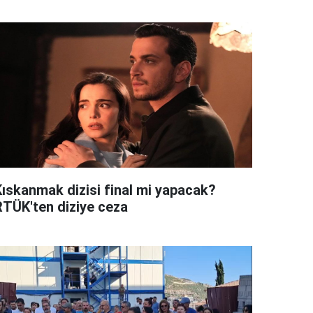
Kıskanmak dizisi final mi yapacak?
RTÜK'ten diziye ceza