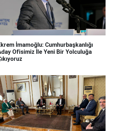
Ekrem İmamoğlu: Cumhurbaşkanlığı
day Ofisimiz İle Yeni Bir Yolculuğa
Çıkıyoruz