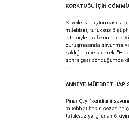
KORKTUĞU İÇİN GÖMM
Savcılık soruşturması sonra
müebbet, tutuksuz 6 şüphel
istemiyle Trabzon 1'inci 
duruşmasında savunma yapa
kaldığını öne sürerek, "Beb
sonra geri döndüğümde ö
dedi
.
ANNEYE MÜEBBET HAPİ
Pınar Ç.'yi "kendisini sa
müebbet hapis cezasına ç
tutuksuz yargılanan 6 kişin