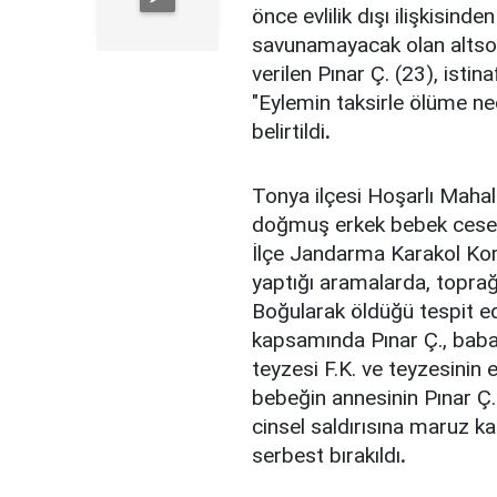
önce evlilik dışı ilişkisind
savunamayacak olan altso
verilen Pınar Ç. (23), isti
"Eylemin taksirle ölüme ne
belirtildi
.
Tonya ilçesi Hoşarlı Mahal
doğmuş erkek bebek cesedi
İlçe Jandarma Karakol Komu
yaptığı aramalarda, topra
Boğularak öldüğü tespit ed
kapsamında Pınar Ç., babas
teyzesi F.K. ve teyzesinin e
bebeğin annesinin Pınar Ç.
cinsel saldırısına maruz kal
serbest bırakıldı
.