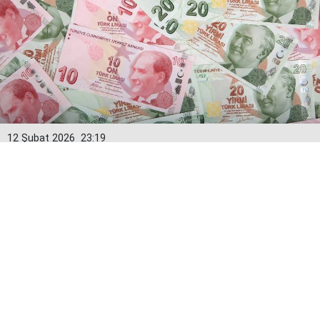
12 Şubat 2026
23:19
Emeklilere 10 Bin Lira Verilecek: Tarih
Belli Oldu
Artan hayat pahalılığı karşısında geçinmekte
zorlanan emekliler için İstanbul Büyükşehir