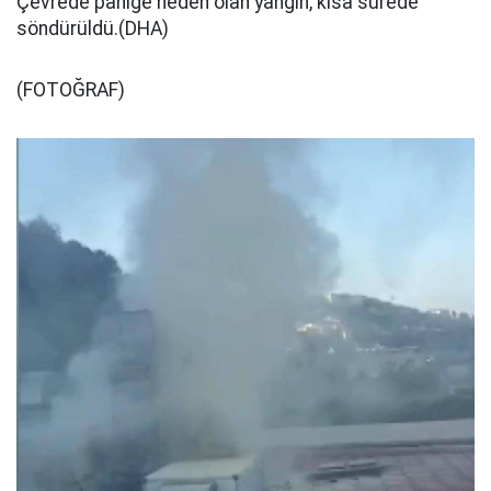
Çevrede paniğe neden olan yangın, kısa sürede
söndürüldü.(DHA)
(FOTOĞRAF)