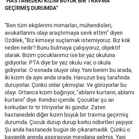
"HASTANEDEKİ KIZIM BÜYÜK BİR TRAVMA
GEÇİRMİŞ DURUMDA"
"Ben tüm ekiplerimi mimarları, mühendisleri,
avukatlarımı olayı araştırmaya sevk ettim" diyen
Özdilek, "Biz kimseyi suçlamak istemiyoruz. Biz kök
neden nedir? Bunu bulmaya çalışıyoruz, objektif
olarak. Bizim çocuklarımız ise bir yaz okuluna
gidiyorlar. PTA diye bir yaz okulu var, o okula
gidiyorlar. O esnada oluyor olay. Yani benim bu arada,
iki kızım da aynı anda orada. Havuzun baş tarafında
duruyorlar. Çünkü onlar çıkmışlar. Ve görüyorlar bu
olayı. Ortanca kızım bağırıyor, "ablamı kurtarın, ablamı
kurtarın" diye. Kendisi içeride. Çocuklar şu an
korkudan tir tir titriyorlar iki gündür. Zaten
hastanedeki diğer kızım büyük bir travma geçirmiş
durumda. Çocuk durup durup korku nöbetleri yaşıyor.
Şu anda hastanede bugün de çıkaramadık. Çünkü o
baygınlık anında aspirasyon meydana gelmiş. Yani