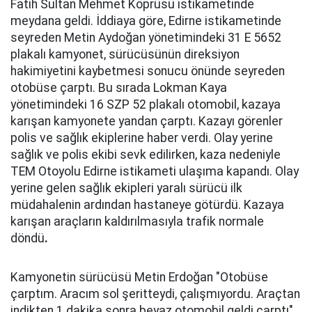
Fatih Sultan Mehmet Köprüsü istikametinde
meydana geldi. İddiaya göre, Edirne istikametinde
seyreden Metin Aydoğan yönetimindeki 31 E 5652
plakalı kamyonet, sürücüsünün direksiyon
hakimiyetini kaybetmesi sonucu önünde seyreden
otobüse çarptı. Bu sırada Lokman Kaya
yönetimindeki 16 SZP 52 plakalı otomobil, kazaya
karışan kamyonete yandan çarptı. Kazayı görenler
polis ve sağlık ekiplerine haber verdi. Olay yerine
sağlık ve polis ekibi sevk edilirken, kaza nedeniyle
TEM Otoyolu Edirne istikameti ulaşıma kapandı. Olay
yerine gelen sağlık ekipleri yaralı sürücü ilk
müdahalenin ardından hastaneye götürdü. Kazaya
karışan araçların kaldırılmasıyla trafik normale
döndü
.
Kamyonetin sürücüsü Metin Erdoğan "Otobüse
çarptım. Aracım sol şeritteydi, çalışmıyordu. Araçtan
indikten 1 dakika sonra beyaz otomobil geldi çarptı"