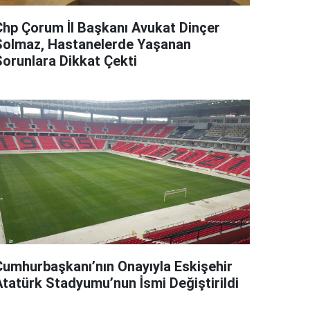
Chp Çorum İl Başkanı Avukat Dinçer
Solmaz, Hastanelerde Yaşanan
Sorunlara Dikkat Çekti
Cumhurbaşkanı’nın Onayıyla Eskişehir
Atatürk Stadyumu’nun İsmi Değiştirildi