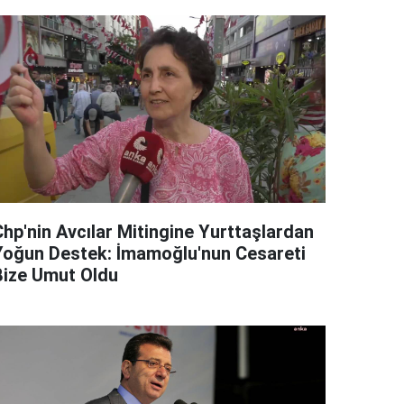
Chp'nin Avcılar Mitingine Yurttaşlardan
Yoğun Destek: İmamoğlu'nun Cesareti
Bize Umut Oldu