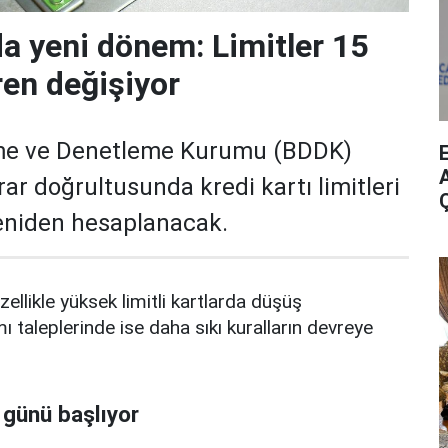
da yeni dönem: Limitler 15
ren değişiyor
me ve Denetleme Kurumu (BDDK)
A
rar doğrultusunda kredi kartı limitleri
yeniden hesaplanacak.
zellikle yüksek limitli kartlarda düşüş
mı taleplerinde ise daha sıkı kuralların devreye
 günü başlıyor