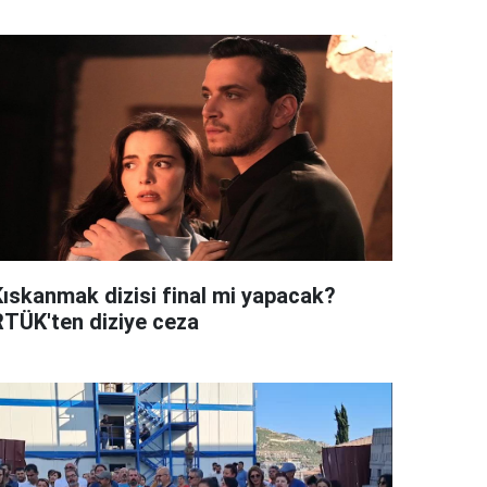
Kıskanmak dizisi final mi yapacak?
RTÜK'ten diziye ceza