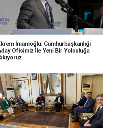
Ekrem İmamoğlu: Cumhurbaşkanlığı
day Ofisimiz İle Yeni Bir Yolculuğa
Çıkıyoruz