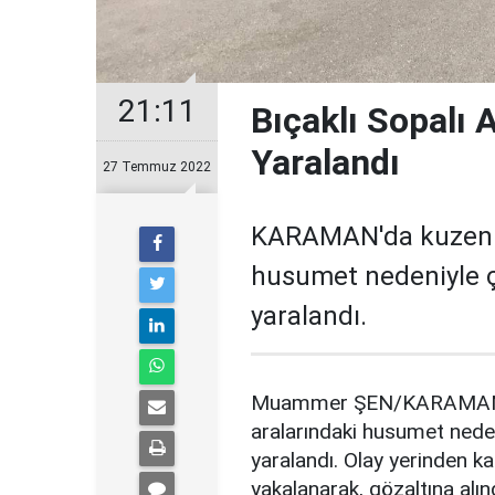
21:11
Bıçaklı Sopalı 
Yaralandı
27 Temmuz 2022
KARAMAN'da kuzen ik
husumet nedeniyle çı
yaralandı.
Muammer ŞEN/KARAMAN, (
aralarındaki husumet neden
yaralandı. Olay yerinden ka
yakalanarak, gözaltına alın