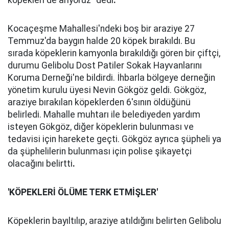
köpekleri de arıyoruz" dedi
.
Kocaçeşme Mahallesi'ndeki boş bir araziye 27
Temmuz'da baygın halde 20 köpek bırakıldı. Bu
sırada köpeklerin kamyonla bırakıldığı gören bir çiftçi,
durumu Gelibolu Dost Patiler Sokak Hayvanlarını
Koruma Derneği'ne bildirdi. İhbarla bölgeye derneğin
yönetim kurulu üyesi Nevin Gökgöz geldi. Gökgöz,
araziye bırakılan köpeklerden 6'sının öldüğünü
belirledi. Mahalle muhtarı ile belediyeden yardım
isteyen Gökgöz, diğer köpeklerin bulunması ve
tedavisi için harekete geçti. Gökgöz ayrıca şüpheli ya
da şüphelilerin bulunması için polise şikayetçi
olacağını belirtti
.
'KÖPEKLERİ ÖLÜME TERK ETMİŞLER'
Köpeklerin bayıltılıp, araziye atıldığını belirten Gelibolu