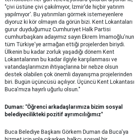
"çivi üstüne çivi çakılmıyor, İzmir'de hiçbir yatırım
yapılmıyor'. Bu yatırımları görmek istemeyenlere
diyoruz ki kör olmayın da görün bizi. Kent Lokantaları
gurur duyduğumuz Cumhuriyet Halk Partisi
cumhurbaşkanı adayımız sayın Ekrem İmamoğlu'nun
tüm Türkiye'ye armağan ettiği projelerden biriydi.
Ülkenin bu kadar zorluk yaşadığı dönem Kent
Lokantalarının bu kadar ilgiyle karşılanması ve
vatandaşlarımızın ihtiyaçlarına bir nebze olsun
destek olabilen çok önemli dayanışma projelerinden
biri. Bugün üçüncüsü açılıyor. Üçüncü Kent Lokantası
Buca'mıza hayırlı uğurlu olsun."
Duman: "Öğrenci arkadaşlarımıza bizim sosyal
belediyecilikteki pozitif ayrımcılığımız"
Buca Belediye Başkanı Görkem Duman da Buca'ya
hizmet için yola çıkarken, halkçı, sosyal bir