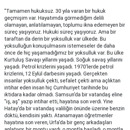
"Tamamen hukuksuz. 30 yıla varan bir hukuk
geçmişim var. Hayatımda görmediğim delili
olamayan, anlatılamayan, toplumu ikna edemeyen bir
süreç yaşıyoruz. Hukuki süreç yaşıyoruz. Ama bir
taraftan da derin bir yoksulluk var ülkede. Bu
yoksulluğun konuşulmasını istemeseler de daha
önce de hiç yaşamadığımız bir yoksulluk var. Bu ülke
Kurtuluş Savaşı yıllarını yaşadı. Soğuk savaş yıllarını
yaşadı. Petrol krizlerini yaşadı. 1970'lerde petrol
krizlerini, 12 Eylül darbesini yaşadı. Gerçekten
insanlar yoksulluk çekti, sefalet çekti ama açlıktan
intihar eden insan hiç Cumhuriyet tarihinde bu
iktidara kadar olmadı. Samsun'da bir vatandaş eline
"iş, aş" yazıp intihar etti, hayatına son verdi. Yine
Hatay'da bir vatandaş valiliğin önünde üzerine benzin
döktü, kendisini yaktı. Atanamayan öğretmenler
hayatına son veren, Urfa'da bir genç arkadaşları
anlatıyor, bir montu vardı, o montla başladı, o montla