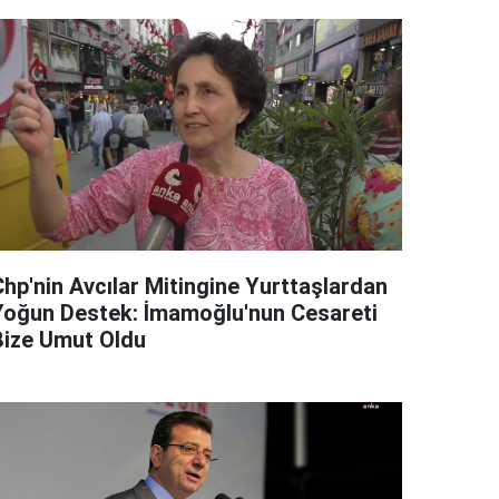
Chp'nin Avcılar Mitingine Yurttaşlardan
Yoğun Destek: İmamoğlu'nun Cesareti
Bize Umut Oldu