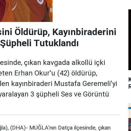
ini Öldürüp, Kayınbiraderini
 Şüpheli Tutuklandı
sinde, çıkan kavgada alkollü içki
leten Erhan Okur'u (42) öldürüp,
len kayınbiraderi Mustafa Geremeli'yi
 yaralayan 3 şüpheli Ses ve Görüntü
), (DHA)- MUĞLA'nın Datça ilçesinde, çıkan