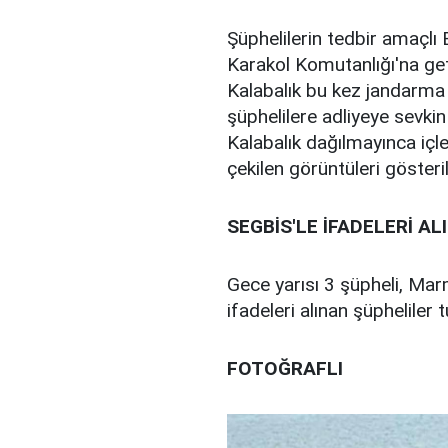
Şüphelilerin tedbir amaçl
Karakol Komutanlığı'na geti
Kalabalık bu kez jandarma 
şüphelilere adliyeye sevkin
Kalabalık dağılmayınca içle
çekilen görüntüleri gösteril
SEGBİS'LE İFADELERİ AL
Gece yarısı 3 şüpheli, Mar
ifadeleri alınan şüpheliler
FOTOĞRAFLI