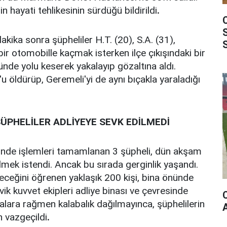
n hayati tehlikesinin sürdüğü bildirildi
.
akika sonra şüpheliler H.T. (20), S.A. (31),
 bir otomobille kaçmak isterken ilçe çıkışındaki bir
nde yolu keserek yakalayıp gözaltına aldı.
'u öldürüp, Geremeli'yi de aynı bıçakla yaraladığı
ÜPHELİLER ADLİYEYE SEVK EDİLMEDİ
nde işlemleri tamamlanan 3 şüpheli, dün akşam
lmek istendi. Ancak bu sırada gerginlik yaşandı.
ileceğini öğrenen yaklaşık 200 kişi, bina önünde
ik kuvvet ekipleri adliye binası ve çevresinde
alara rağmen kalabalık dağılmayınca, şüphelilerin
 vazgeçildi
.