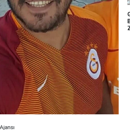
Z
Ajansı