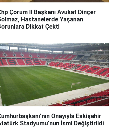
Chp Çorum İl Başkanı Avukat Dinçer
Solmaz, Hastanelerde Yaşanan
Sorunlara Dikkat Çekti
Cumhurbaşkanı’nın Onayıyla Eskişehir
Atatürk Stadyumu’nun İsmi Değiştirildi