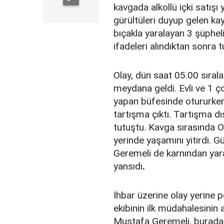
kavgada alkollü içki satışı
gürültüleri duyup gelen ka
bıçakla yaralayan 3 şüphel
ifadeleri alındıktan sonra 
Olay, dün saat 05.00 sıral
meydana geldi. Evli ve 1 çoc
yapan büfesinde otururken i
tartışma çıktı. Tartışma dı
tutuştu. Kavga sırasında O
yerinde yaşamını yitirdi. G
Geremeli de karnından yaral
yansıdı
.
İhbar üzerine olay yerine po
ekibinin ilk müdahalesinin
Mustafa Geremeli, buradan