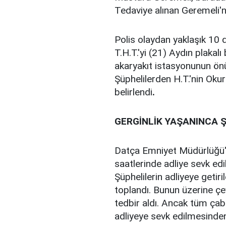
Tedaviye alınan Geremeli'ni
Polis olaydan yaklaşık 10 d
T.H.T.'yi (21) Aydın plakalı
akaryakıt istasyonunun önü
Şüphelilerden H.T.'nin Okur
belirlendi
.
GERGİNLİK YAŞANINCA Ş
Datça Emniyet Müdürlüğü'
saatlerinde adliye sevk edi
Şüphelilerin adliyeye getir
toplandı. Bunun üzerine çev
tedbir aldı. Ancak tüm çab
adliyeye sevk edilmesinden