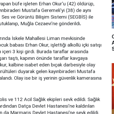
 yapan büfe işleten Erhan Okur'u (42) öldürüp,
yınbiraderi Mustafa Geremeli'yi (38) de aynı
i Ses ve Görüntü Bilişim Sistemi (SEGBİS) ile
tutuklanıp, Muğla Cezaevi'ne gönderildi
.
arında İskele Mahallesi Liman mevkisinde
uk babası Erhan Okur, işlettiği alkollü içki satışı
çeri 3 kişi girdi. Burada taraflar arasında
şarı taştı, kapının önünde taraflar kavgaya
kur, kalbine isabet eden bıçak darbesiyle olay
ürültüleri duyarak gelen kayınbiraderi Mustafa
andı. Olay ise bir iş yerinin güvenlik kamerasına
lis ve 112 Acil Sağlık ekipleri sevk edildi. Sağlık
 ardından Datça Devlet Hastanesi'ne kaldırılan
 da Marmaris Devlet Hastanesi'ne sevk edildi.