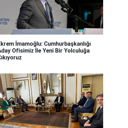
Ekrem İmamoğlu: Cumhurbaşkanlığı
day Ofisimiz İle Yeni Bir Yolculuğa
Çıkıyoruz