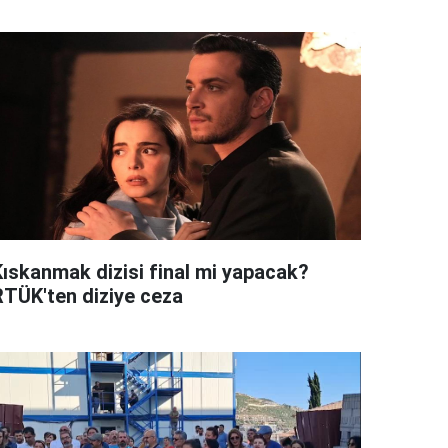
Kıskanmak dizisi final mi yapacak?
RTÜK'ten diziye ceza