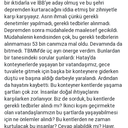
bir iktidarla ve İBB’ye aday olmuş ve bu şehri
depremden kurtaracağını iddia etmiş bir zihniyetle
karşı karşıyayız. Asrın ihmali çünkü gerekli
denetimler yapılmadı, gerekli tedbirler alınmadı.
Depremden sonra müdahalede maalesef gecikildi.
Müdahalenin kendisinden çok, bu gerekli tedbirlerin
alınmaması 53 bin canımıza mal oldu. Devamında da
bitmedi. TBMM’de üç ayrı önerge verdim. Bunlardan
bir tanesindeki sorular şunlardı: Hatay’da
konteynerlerde yaşayan bir vatandaşımız, gece
tuvalete gitmek için başka bir konteynere giderken
düştü ve başına aldığı darbeyle yaralandı. Ardından
da hayatını kaybetti. Bu konteyner kentlerde yaşama
şartları çok zor. İnsanlar doğal ihtiyaçlarını
karşılarken zorlanıyor. Biz de sorduk, bu kentlerde
gerekli tedbirler alındı mı? İkinci kışını geçirmekte
olan vatandaşlarımızın bu şartlarda yaşayabilmesi
için ne önlemler alındı? Bu kentlerden ne zaman
kurtulacak bu insanlar? Cevap alabildik mi? Hayır.