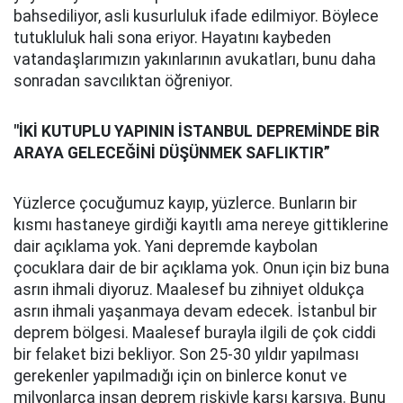
bahsediliyor, asli kusurluluk ifade edilmiyor. Böylece
tutukluluk hali sona eriyor. Hayatını kaybeden
vatandaşlarımızın yakınlarının avukatları, bunu daha
sonradan savcılıktan öğreniyor.
"İKİ KUTUPLU YAPININ İSTANBUL DEPREMİNDE BİR
ARAYA GELECEĞİNİ DÜŞÜNMEK SAFLIKTIR”
Yüzlerce çocuğumuz kayıp, yüzlerce. Bunların bir
kısmı hastaneye girdiği kayıtlı ama nereye gittiklerine
dair açıklama yok. Yani depremde kaybolan
çocuklara dair de bir açıklama yok. Onun için biz buna
asrın ihmali diyoruz. Maalesef bu zihniyet oldukça
asrın ihmali yaşanmaya devam edecek. İstanbul bir
deprem bölgesi. Maalesef burayla ilgili de çok ciddi
bir felaket bizi bekliyor. Son 25-30 yıldır yapılması
gerekenler yapılmadığı için on binlerce konut ve
milyonlarca insan deprem riskiyle karşı karşıya. Bunu