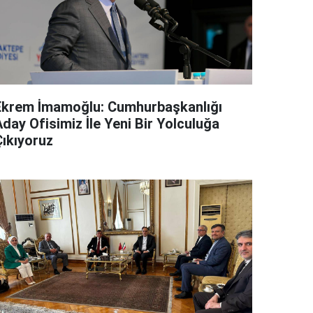
Ekrem İmamoğlu: Cumhurbaşkanlığı
day Ofisimiz İle Yeni Bir Yolculuğa
Çıkıyoruz