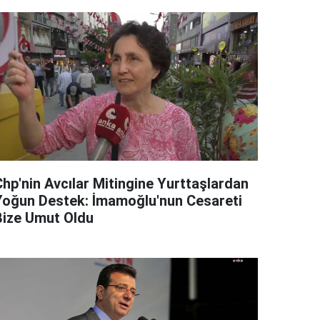
Chp'nin Avcılar Mitingine Yurttaşlardan
Yoğun Destek: İmamoğlu'nun Cesareti
Bize Umut Oldu