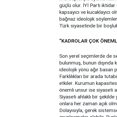
güçlü olur. İYİ Parti iktida
kapsayıcı ve kucaklayıcı ol
bağnaz ideolojik söylemler
Türk siyasetinde bir boş
“KADROLAR ÇOK ÖNEML
Son yerel seçimlerde de se
bulunmuş, bunun dışında k
ideolojik yönü ağır basan p
Farklılıkları bir arada tu
etkiler. Kurumun kapasites
önemli unsur ise siyaseti ah
Siyaseti ahlaklı bir şekild
onlara her zaman açık olmal
Dolayısıyla, gerek sistemse