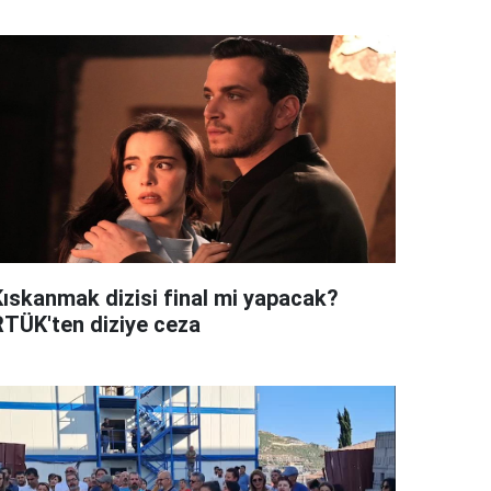
Kıskanmak dizisi final mi yapacak?
RTÜK'ten diziye ceza