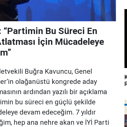
 “Partimin Bu Süreci En
Atlatması İçin Mücadeleye
im”
lletvekili Buğra Kavuncu, Genel
er’in olağanüstü kongrede aday
asının ardından yazılı bir açıklama
imin bu süreci en güçlü şekilde
deleye devam edeceğim. 7 yıldır
ğim, hep ana nehre akan ve İYİ Parti