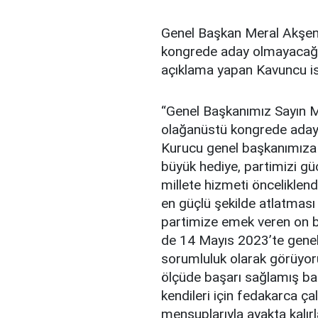
Genel Başkan Meral Akşene
kongrede aday olmayacağın
açıklama yapan Kavuncu ise
“Genel Başkanımız Sayın M
olağanüstü kongrede aday 
Kurucu genel başkanımıza
büyük hediye, partimizi güç
millete hizmeti önceliklen
en güçlü şekilde atlatma
partimize emek veren on 
de 14 Mayıs 2023’te genel
sorumluluk olarak görüyoru
ölçüde başarı sağlamış baş
kendileri için fedakarca ç
mensuplarıyla ayakta kalır