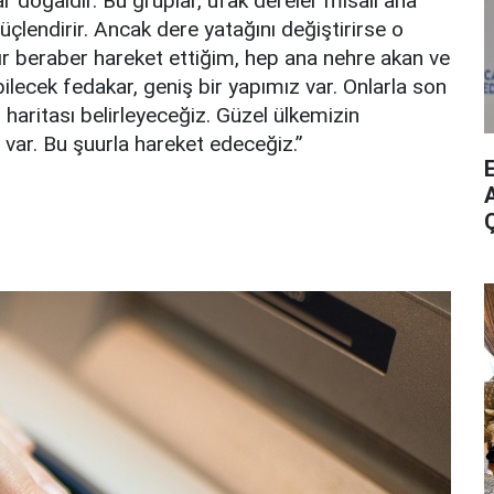
ar doğaldır. Bu gruplar, ufak dereler misali ana
üçlendirir. Ancak dere yatağını değiştirirse o
dır beraber hareket ettiğim, hep ana nehre akan ve
abilecek fedakar, geniş bir yapımız var. Onlarla son
l haritası belirleyeceğiz. Güzel ülkemizin
ı var. Bu şuurla hareket edeceğiz.”
A