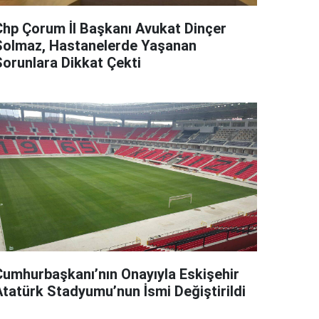
Chp Çorum İl Başkanı Avukat Dinçer
Solmaz, Hastanelerde Yaşanan
Sorunlara Dikkat Çekti
Cumhurbaşkanı’nın Onayıyla Eskişehir
Atatürk Stadyumu’nun İsmi Değiştirildi