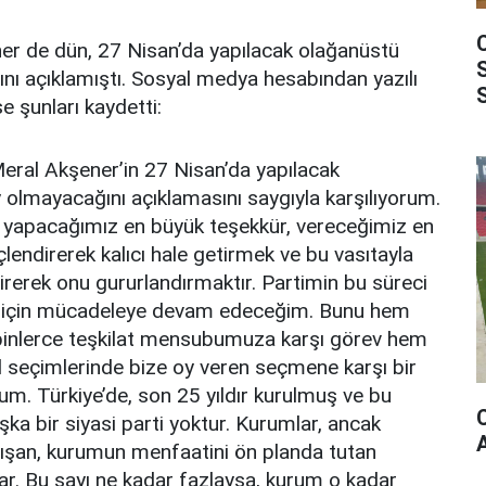
r de dün, 27 Nisan’da yapılacak olağanüstü
ı açıklamıştı. Sosyal medya hesabından yazılı
 şunları kaydetti:
eral Akşener’in 27 Nisan’da yapılacak
olmayacağını açıklamasını saygıyla karşılıyorum.
 yapacağımız en büyük teşekkür, vereceğimiz en
lendirerek kalıcı hale getirmek ve bu vasıtayla
direrek onu gururlandırmaktır. Partimin bu süreci
sı için mücadeleye devam edeceğim. Bunu hem
binlerce teşkilat mensubumuza karşı görev hem
 seçimlerinde bize oy veren seçmene karşı bir
m. Türkiye’de, son 25 yıldır kurulmuş ve bu
ka bir siyasi parti yoktur. Kurumlar, ancak
alışan, kurumun menfaatini ön planda tutan
lar. Bu sayı ne kadar fazlaysa, kurum o kadar