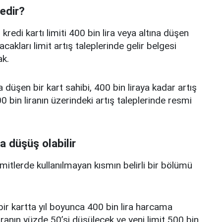
nedir?
edi kartı limiti 400 bin lira veya altına düşen
acakları limit artış taleplerinde gelir belgesi
k.
a düşen bir kart sahibi, 400 bin liraya kadar artış
 bin liranın üzerindeki artış taleplerinde resmi
a düşüş olabilir
limitlerde kullanılmayan kısmın belirli bir bölümü
i bir kartta yıl boyunca 400 bin lira harcama
iranın yüzde 50’si düşülecek ve yeni limit 500 bin