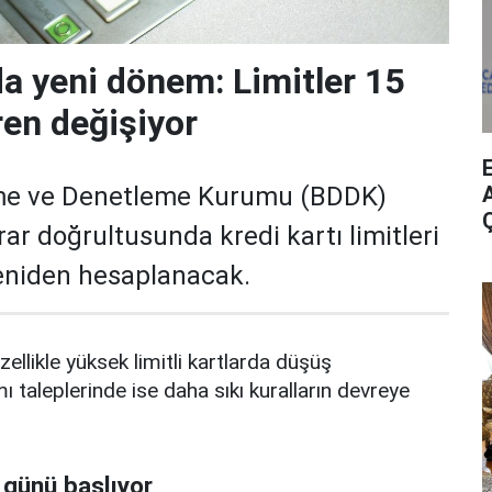
da yeni dönem: Limitler 15
ren değişiyor
me ve Denetleme Kurumu (BDDK)
A
rar doğrultusunda kredi kartı limitleri
yeniden hesaplanacak.
zellikle yüksek limitli kartlarda düşüş
mı taleplerinde ise daha sıkı kuralların devreye
 günü başlıyor