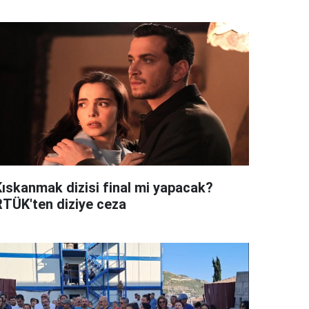
Kıskanmak dizisi final mi yapacak?
RTÜK'ten diziye ceza