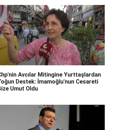
Chp'nin Avcılar Mitingine Yurttaşlardan
Yoğun Destek: İmamoğlu'nun Cesareti
Bize Umut Oldu