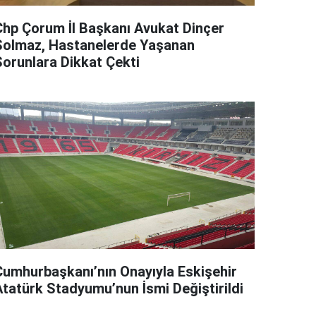
Chp Çorum İl Başkanı Avukat Dinçer
Solmaz, Hastanelerde Yaşanan
Sorunlara Dikkat Çekti
Cumhurbaşkanı’nın Onayıyla Eskişehir
Atatürk Stadyumu’nun İsmi Değiştirildi