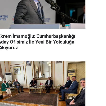
Ekrem İmamoğlu: Cumhurbaşkanlığı
day Ofisimiz İle Yeni Bir Yolculuğa
Çıkıyoruz