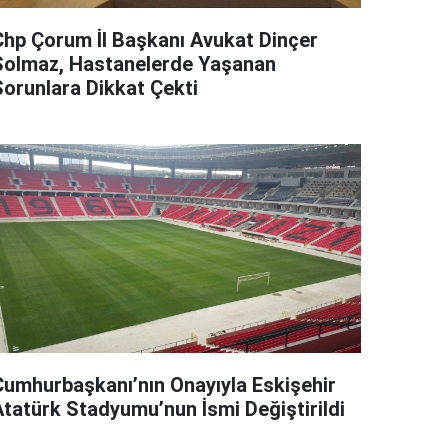
Chp Çorum İl Başkanı Avukat Dinçer
Solmaz, Hastanelerde Yaşanan
Sorunlara Dikkat Çekti
Cumhurbaşkanı’nın Onayıyla Eskişehir
Atatürk Stadyumu’nun İsmi Değiştirildi