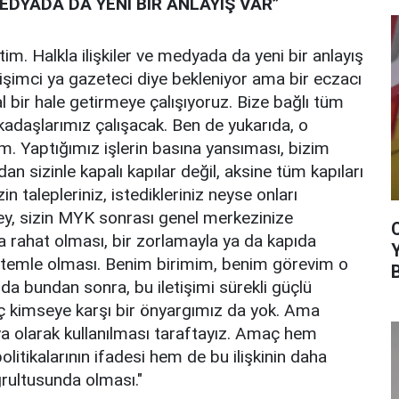
MEDYADA DA YENİ BİR ANLAYIŞ VAR”
im. Halkla ilişkiler ve medyada da yeni bir anlayış
tişimci ya gazeteci diye bekleniyor ama bir eczacı
l bir hale getirmeye çalışıyoruz. Bize bağlı tüm
kadaşlarımız çalışacak. Ben de yukarıda, o
. Yaptığımız işlerin basına yansıması, bizim
ıdan sizinle kapalı kapılar değil, aksine tüm kapıları
zin talepleriniz, istedikleriniz neyse onları
ey, sizin MYK sonrası genel merkezinize
ha rahat olması, bir zorlamayla ya da kapıda
istemle olması. Benim birimim, benim görevim o
da bundan sonra, bu iletişimi sürekli güçlü
ç kimseye karşı bir önyargımız da yok. Ama
 olarak kullanılması taraftayız. Amaç hem
politikalarının ifadesi hem de bu ilişkinin daha
ğrultusunda olması."