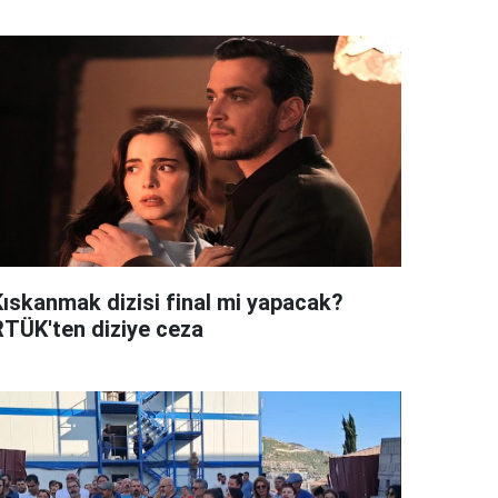
Kıskanmak dizisi final mi yapacak?
RTÜK'ten diziye ceza