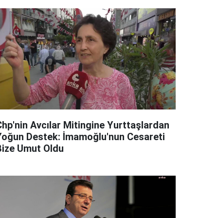
Chp'nin Avcılar Mitingine Yurttaşlardan
Yoğun Destek: İmamoğlu'nun Cesareti
Bize Umut Oldu