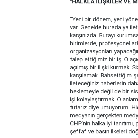
"HALKLA İLİŞKİLER VE 
“Yeni bir dönem, yeni yönet
var. Genelde burada ya ile
karşınızda. Burayı kurumsa
birimlerde, profesyonel ar
organizasyonları yapacağım
talep ettiğimiz bir iş. O aç
açılmış bir ilişki kurmak. Si
karşılamak. Bahsettiğim ş
ileteceğiniz haberlerin da
beklemeyle değil de bir s
işi kolaylaştırmak. O anlam
tutarız diye umuyorum. Hi
medyanın gerçekten medya
CHP’nin halka iyi tanıtımı, 
şeffaf ve basın ilkeleri do