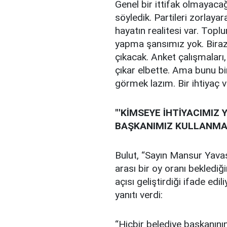
Genel bir ittifak olmayac
söyledik. Partileri zorlay
hayatın realitesi var. Topl
yapma şansımız yok. Biraz 
çıkacak. Anket çalışmaları
çıkar elbette. Ama bunu bir
görmek lazım. Bir ihtiyaç 
"'KİMSEYE İHTİYACIMIZ 
BAŞKANIMIZ KULLANMA
Bulut, “Sayın Mansur Yavaş
arası bir oy oranı beklediği
açısı geliştirdiği ifade edi
yanıtı verdi:
“Hiçbir belediye başkanının 