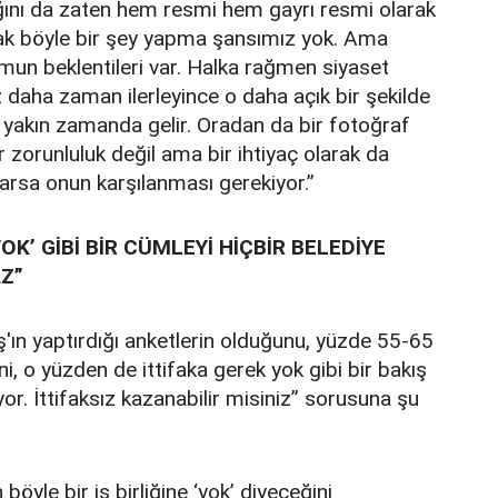
ağını da zaten hem resmi hem gayrı resmi olarak
arak böyle bir şey yapma şansımız yok. Ama
umun beklentileri var. Halka rağmen siyaset
daha zaman ilerleyince o daha açık bir şekilde
, yakın zamanda gelir. Oradan da bir fotoğraf
 zorunluluk değil ama bir ihtiyaç olarak da
varsa onun karşılanması gerekiyor.”
YOK’ GİBİ BİR CÜMLEYİ HİÇBİR BELEDİYE
Z”
'ın yaptırdığı anketlerin olduğunu, yüzde 55-65
ni, o yüzden de ittifaka gerek yok gibi bir bakış
liyor. İttifaksız kazanabilir misiniz” sorusuna şu
böyle bir iş birliğine ‘yok’ diyeceğini