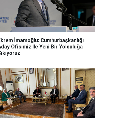
Ekrem İmamoğlu: Cumhurbaşkanlığı
day Ofisimiz İle Yeni Bir Yolculuğa
Çıkıyoruz